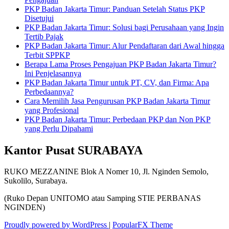
PKP Badan Jakarta Timur: Panduan Setelah Status PKP
Disetujui
PKP Badan Jakarta Timur: Solusi bagi Perusahaan yang Ingin
Tertib Pajak
PKP Badan Jakarta Timur: Alur Pendaftaran dari Awal hingga
Terbit SPPKP
Berapa Lama Proses Pengajuan PKP Badan Jakarta Timur?
Ini Penjelasannya
PKP Badan Jakarta Timur untuk PT, CV, dan Firma: Apa
Perbedaannya?
Cara Memilih Jasa Pengurusan PKP Badan Jakarta Timur
yang Profesional
PKP Badan Jakarta Timur: Perbedaan PKP dan Non PKP
yang Perlu Dipahami
Kantor Pusat SURABAYA
RUKO MEZZANINE Blok A Nomer 10, Jl. Nginden Semolo,
Sukolilo, Surabaya.
(Ruko Depan UNITOMO atau Samping STIE PERBANAS
NGINDEN)
Proudly powered by WordPress
|
PopularFX Theme