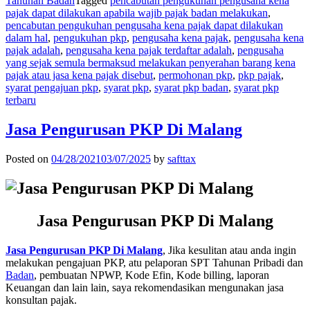
Tahunan Badan
Tagged
pencabutan pengukuhan pengusaha kena
pajak dapat dilakukan apabila wajib pajak badan melakukan
,
pencabutan pengukuhan pengusaha kena pajak dapat dilakukan
dalam hal
,
pengukuhan pkp
,
pengusaha kena pajak
,
pengusaha kena
pajak adalah
,
pengusaha kena pajak terdaftar adalah
,
pengusaha
yang sejak semula bermaksud melakukan penyerahan barang kena
pajak atau jasa kena pajak disebut
,
permohonan pkp
,
pkp pajak
,
syarat pengajuan pkp
,
syarat pkp
,
syarat pkp badan
,
syarat pkp
terbaru
Jasa Pengurusan PKP Di Malang
Posted on
04/28/2021
03/07/2025
by
safttax
Jasa Pengurusan PKP Di Malang
Jasa Pengurusan PKP Di Malang
, Jika kesulitan atau anda ingin
melakukan pengajuan PKP, atu pelaporan SPT Tahunan Pribadi dan
Badan
, pembuatan NPWP, Kode Efin, Kode billing, laporan
Keuangan dan lain lain, saya rekomendasikan mengunakan jasa
konsultan pajak.