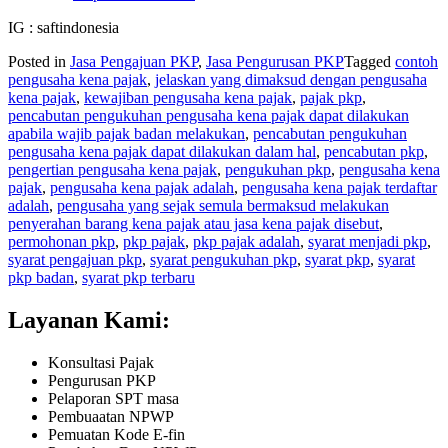
IG : saftindonesia
Posted in
Jasa Pengajuan PKP
,
Jasa Pengurusan PKP
Tagged
contoh
pengusaha kena pajak
,
jelaskan yang dimaksud dengan pengusaha
kena pajak
,
kewajiban pengusaha kena pajak
,
pajak pkp
,
pencabutan pengukuhan pengusaha kena pajak dapat dilakukan
apabila wajib pajak badan melakukan
,
pencabutan pengukuhan
pengusaha kena pajak dapat dilakukan dalam hal
,
pencabutan pkp
,
pengertian pengusaha kena pajak
,
pengukuhan pkp
,
pengusaha kena
pajak
,
pengusaha kena pajak adalah
,
pengusaha kena pajak terdaftar
adalah
,
pengusaha yang sejak semula bermaksud melakukan
penyerahan barang kena pajak atau jasa kena pajak disebut
,
permohonan pkp
,
pkp pajak
,
pkp pajak adalah
,
syarat menjadi pkp
,
syarat pengajuan pkp
,
syarat pengukuhan pkp
,
syarat pkp
,
syarat
pkp badan
,
syarat pkp terbaru
Layanan Kami:
Konsultasi Pajak
Pengurusan PKP
Pelaporan SPT masa
Pembuaatan NPWP
Pemuatan Kode E-fin