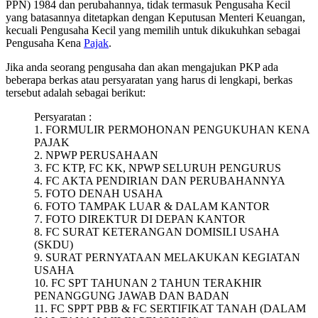
PPN) 1984 dan perubahannya, tidak termasuk Pengusaha Kecil
yang batasannya ditetapkan dengan Keputusan Menteri Keuangan,
kecuali Pengusaha Kecil yang memilih untuk dikukuhkan sebagai
Pengusaha Kena
Pajak
.
Jika anda seorang pengusaha dan akan mengajukan PKP ada
beberapa berkas atau persyaratan yang harus di lengkapi, berkas
tersebut adalah sebagai berikut:
Persyaratan :
1. FORMULIR PERMOHONAN PENGUKUHAN KENA
PAJAK
2. NPWP PERUSAHAAN
3. FC KTP, FC KK, NPWP SELURUH PENGURUS
4. FC AKTA PENDIRIAN DAN PERUBAHANNYA
5. FOTO DENAH USAHA
6. FOTO TAMPAK LUAR & DALAM KANTOR
7. FOTO DIREKTUR DI DEPAN KANTOR
8. FC SURAT KETERANGAN DOMISILI USAHA
(SKDU)
9. SURAT PERNYATAAN MELAKUKAN KEGIATAN
USAHA
10. FC SPT TAHUNAN 2 TAHUN TERAKHIR
PENANGGUNG JAWAB DAN BADAN
11. FC SPPT PBB & FC SERTIFIKAT TANAH (DALAM