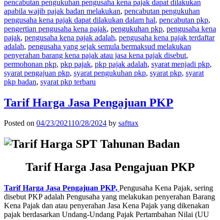
pencabutan pengukuhan pengusaha kena pajak dapat dilakukan
apabila wajib pajak badan melakukan
,
pencabutan pengukuhan
pengusaha kena pajak dapat dilakukan dalam hal
,
pencabutan pkp
,
pengertian pengusaha kena pajak
,
pengukuhan pkp
,
pengusaha kena
pajak
,
pengusaha kena pajak adalah
,
pengusaha kena pajak terdaftar
adalah
,
pengusaha yang sejak semula bermaksud melakukan
penyerahan barang kena pajak atau jasa kena pajak disebut
,
permohonan pkp
,
pkp pajak
,
pkp pajak adalah
,
syarat menjadi pkp
,
syarat pengajuan pkp
,
syarat pengukuhan pkp
,
syarat pkp
,
syarat
pkp badan
,
syarat pkp terbaru
Tarif Harga Jasa Pengajuan PKP
Posted on
04/23/2021
10/28/2024
by
safttax
Tarif Harga Jasa Pengajuan PKP
Tarif Harga Jasa Pengajuan PKP,
Pengusaha Kena Pajak, sering
disebut PKP adalah Pengusaha yang melakukan penyerahan Barang
Kena Pajak dan atau penyerahan Jasa Kena Pajak yang dikenakan
pajak berdasarkan Undang-Undang Pajak Pertambahan Nilai (UU