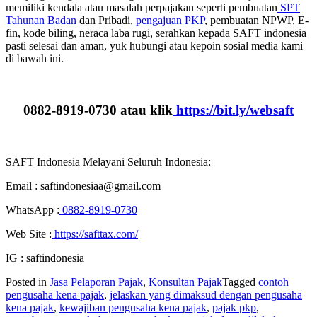
memiliki kendala atau masalah perpajakan seperti pembuatan
SPT
Tahunan Badan
dan Pribadi,
pengajuan PKP
, pembuatan NPWP, E-
fin, kode biling, neraca laba rugi, serahkan kepada SAFT indonesia
pasti selesai dan aman, yuk hubungi atau kepoin sosial media kami
di bawah ini.
0882-8919-0730 atau klik
https://bit.ly/websaft
SAFT Indonesia Melayani Seluruh Indonesia:
Email : saftindonesiaa@gmail.com
WhatsApp :
0882-8919-0730
Web Site :
https://safttax.com/
IG : saftindonesia
Posted in
Jasa Pelaporan Pajak
,
Konsultan Pajak
Tagged
contoh
pengusaha kena pajak
,
jelaskan yang dimaksud dengan pengusaha
kena pajak
,
kewajiban pengusaha kena pajak
,
pajak pkp
,