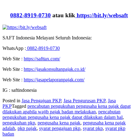
0882-8919-0730
atau klik
https://bit.ly/websaft
SAFT Indonesia Melayani Seluruh Indonesia:
WhatsApp :
0882-8919-0730
Web Site :
https://safttax.com/
Web Site :
https://jasakonsultanpajak.co.id/
Web Site :
https://jasapelaporanpajak.com/
IG : saftindonesia
Posted in
Jasa Pengajuan PKP
,
Jasa Pengurusan PKP
,
Jasa
PKP
Tagged
pencabutan pengukuhan pengusaha kena pajak dapat
dilakukan apabila wajib pajak badan melakukan
,
pencabutan
pengukuhan pengusaha kena pajak dapat dilakukan dalam hal
,
pengukuhan pkp
,
pengusaha kena pajak
,
pengusaha kena pajak
adalah
,
pkp pajak
,
syarat pengajuan pkp
,
syarat pkp
,
syarat pkp
badan