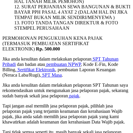
HAL TANAH MILIK PEMOHON)
12. SURAT PERJANJIAN SEWA BANGUNAN & BUKTI
BAYAR PPH PASAL 4 AYAT 2 (DALAM HAL INI JIKA
TEMPAT BUKAN MILIK SENDIRI/MENYEWA )
13. FOTO TANDA TANGAN DIREKTUR & FOTO
STEMPEL PERUSAHAAN
PERMOHONAN PENGUKUHAN KENA PAJAK
(TERMASUK PEMBUATAN SERTIFIKAT
ELEKTRONIK)
Rp. 500.000
Jika anda kesulitan dalam melakukan pelaporan
SPT Tahunan
Pribadi
dan badan atau
pembuatan NPWP
, Kode E-Fin, Kode
Billing,
Sertifikat Elektronik
, pembuatan Laporan Keuangan
(Neraca Laba/Rugi),
SPT Masa
.
Jika anda kesulitan dalam melakukan pelaporan SPT Tahunan saya
rekomendasikan untuk mengunakan jasa pelaporan pajak, sekarang
sudah banyak sekali jasa pelaporan
pajak
.
Tapi jangan asal memilih jasa pelaporan pajak, pilihlah jasa
pelaporan pajak yang terjamin keamanan dan kerahasiaan Wajib
pajak, jika anda salah memilih jasa pelaporan pajak yang kami
khawatirkan adalah keamanan dan kerahasiaan Data Wajib pajak.
Tapi tidak semua seperti itu, masih banyak sekali jasa pelaporan