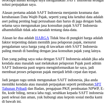
beberapa alasan kenapa saya mengunakan SAFT Indonesia sebagai
solusi perpajakan saya.
Alasan pertama adalah SAFT Indonesia menjamin keamana dan
kerahasiaan Data Wajib Pajak, seperti yang kita ketahui data adalah
aset paling penting bagi perusahaan dan harus di jaga dengan baik.
selama saya mengunakan jasa konsultan pajak SAFT Indonesia
alhamdulillah tidak ada masalah tentang data-data.
Alasan ke dua adalah
HARGA
Tidak bisa di pungkiri harga adalah
faktor terpenting dalam memilih jasa pelaporan pajak, menurut
pengalaman saya harga yang di tawarkan oleh SAFT Indonesia
paling murah di banding dengan jasa konsultan pajak yang lainya.
Dan yang paling saya suka dengan SAFT Indonesia adalah jika ada
kendala atau masalah saat melakukan pelaporan Pajak pasti admin
SAFT Indonesia pasti segera menginformasikan ke saya, jadi
membuat proses pelaporan pajak menjadi lebih cepat dan tepat.
Jadi jangan ragu untuk mengunakan SAFT indonesia, jika anda
memiliki kendala atau masalah perpajakan seperti pembuatan
SPT
Tahunan Pribadi
dan Badan, pengajuan PKP, pembuatan NPWP, E-
fin, kode biling, neraca laba rugi, serahkan kepada SAFT indonesia
pasti selesai dan aman, yuk hubungi atau kepoin sosial media kami
di bawah ini.