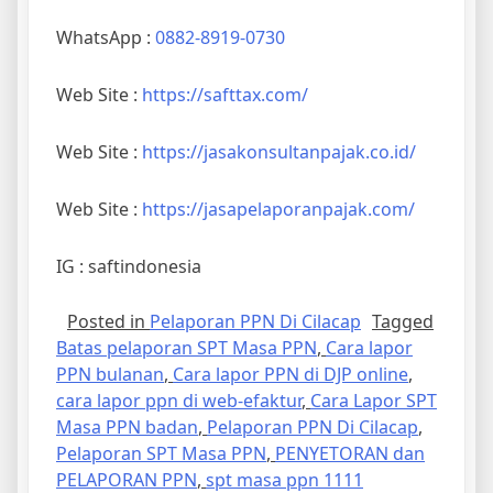
WhatsApp :
0882-8919-0730
Web Site :
https://safttax.com/
Web Site :
https://jasakonsultanpajak.co.id/
Web Site :
https://jasapelaporanpajak.com/
IG : saftindonesia
Posted in
Pelaporan PPN Di Cilacap
Tagged
Batas pelaporan SPT Masa PPN
,
Cara lapor
PPN bulanan
,
Cara lapor PPN di DJP online
,
cara lapor ppn di web-efaktur
,
Cara Lapor SPT
Masa PPN badan
,
Pelaporan PPN Di Cilacap
,
Pelaporan SPT Masa PPN
,
PENYETORAN dan
PELAPORAN PPN
,
spt masa ppn 1111