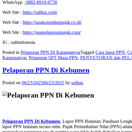
WhatsApp :
0882-8919-0730
Web Site :
https://safttax.com/
Web Site :
https://jasakonsultanpajak.co.id/
Web Site :
https://jasapelaporanpajak.com/
IG : saftindonesia
Posted in
Pelaporan PPN Di Karanganyar
Tagged
Cara lapor PPN
,
Ca
Karanganyar
,
Pelaporan SPT Masa PPN
,
PENYETORAN dan PEL
Pelaporan PPN Di Kebumen
Posted on
06/23/2025
06/23/2025
by
safttax
Pelaporan PPN Di Kebumen
, Lapor PPN Bulanan: Panduan Lengka
lapor PPN bulanan secara rutin. Pajak Pertambahan Nilai (PPN) adal
merupakan tanggung jawab penting yang tidak boleh diabaikan karena