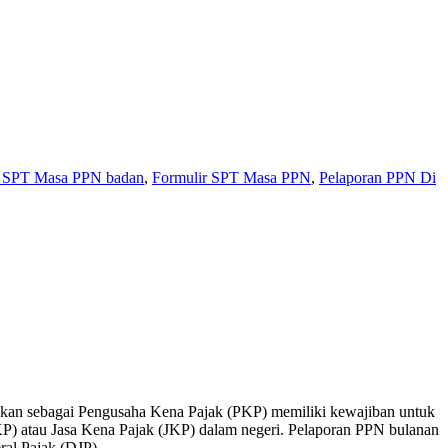
r SPT Masa PPN badan
,
Formulir SPT Masa PPN
,
Pelaporan PPN Di
kan sebagai Pengusaha Kena Pajak (PKP) memiliki kewajiban untuk
BKP) atau Jasa Kena Pajak (JKP) dalam negeri. Pelaporan PPN bulanan
ral Pajak (DJP).