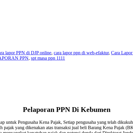
ra lapor PPN di DJP online
,
cara lapor ppn di web-efaktur
,
Cara Lapo
APORAN PPN
,
spt masa ppn 1111
Pelaporan PPN Di Kebumen
p untuk Pengusaha Kena Pajak, Setiap pengusaha yang telah dikukuh
ah pajak yang dikenakan atas transaksi jual beli Barang Kena Pajak (
 menyangkut kepatuhan pajak dan potensi denda dari Direktorat Jende