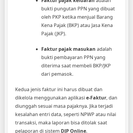
Faktur pajak keluaran
adalah
bukti pungutan PPN yang dibuat
oleh PKP ketika menjual Barang
Kena Pajak (BKP) atau Jasa Kena
Pajak (JKP).
Faktur pajak masukan
adalah
bukti pembayaran PPN yang
diterima saat membeli BKP/JKP
dari pemasok.
Kedua jenis faktur ini harus dibuat dan
dikelola menggunakan aplikasi
e-Faktur
, dan
diunggah sesuai masa pajaknya. Jika terjadi
kesalahan entri data, seperti NPWP atau nilai
transaksi, maka laporan bisa ditolak saat
pelaporan di sistem
DJP Online
.