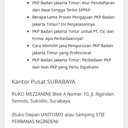
PKP Badan Jakarta Timur: Alur Pendaftaran
dari Awal hingga Terbit SPPKP
Berapa Lama Proses Pengajuan PKP Badan
Jakarta Timur? Ini Penjelasannya
PKP Badan Jakarta Timur untuk PT, CV, dan
Firma: Apa Perbedaannya?
Cara Memilih Jasa Pengurusan PKP Badan
Jakarta Timur yang Profesional
PKP Badan Jakarta Timur: Perbedaan PKP
dan Non PKP yang Perlu Dipahami
Kantor Pusat SURABAYA
RUKO MEZZANINE Blok A Nomer 10, Jl. Nginden
Semolo, Sukolilo, Surabaya.
(Ruko Depan UNITOMO atau Samping STIE
PERBANAS NGINDEN)