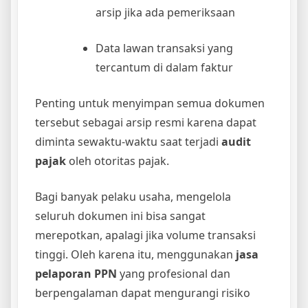
arsip jika ada pemeriksaan
Data lawan transaksi yang
tercantum di dalam faktur
Penting untuk menyimpan semua dokumen
tersebut sebagai arsip resmi karena dapat
diminta sewaktu-waktu saat terjadi
audit
pajak
oleh otoritas pajak.
Bagi banyak pelaku usaha, mengelola
seluruh dokumen ini bisa sangat
merepotkan, apalagi jika volume transaksi
tinggi. Oleh karena itu, menggunakan
jasa
pelaporan PPN
yang profesional dan
berpengalaman dapat mengurangi risiko