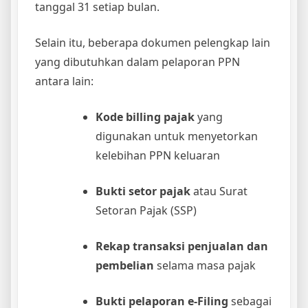
tanggal 31 setiap bulan.
Selain itu, beberapa dokumen pelengkap lain
yang dibutuhkan dalam pelaporan PPN
antara lain:
Kode billing pajak
yang
digunakan untuk menyetorkan
kelebihan PPN keluaran
Bukti setor pajak
atau Surat
Setoran Pajak (SSP)
Rekap transaksi penjualan dan
pembelian
selama masa pajak
Bukti pelaporan e-Filing
sebagai