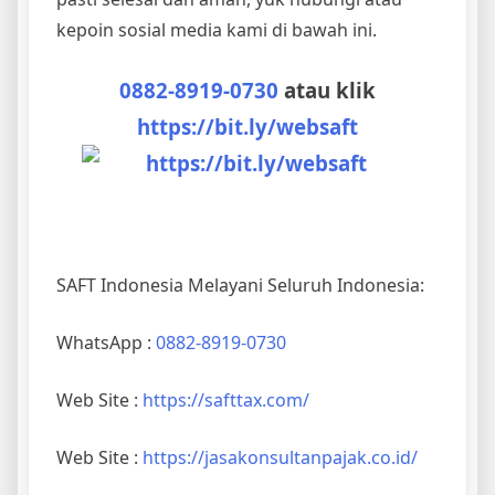
kepoin sosial media kami di bawah ini.
0882-8919-0730
atau klik
https://bit.ly/websaft
SAFT Indonesia Melayani Seluruh Indonesia:
WhatsApp :
0882-8919-0730
Web Site :
https://safttax.com/
Web Site :
https://jasakonsultanpajak.co.id/