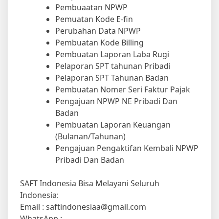
Pembuaatan NPWP
Pemuatan Kode E-fin
Perubahan Data NPWP
Pembuatan Kode Billing
Pembuatan Laporan Laba Rugi
Pelaporan SPT tahunan Pribadi
Pelaporan SPT Tahunan Badan
Pembuatan Nomer Seri Faktur Pajak
Pengajuan NPWP NE Pribadi Dan
Badan
Pembuatan Laporan Keuangan
(Bulanan/Tahunan)
Pengajuan Pengaktifan Kembali NPWP
Pribadi Dan Badan
SAFT Indonesia Bisa Melayani Seluruh
Indonesia:
Email : saftindonesiaa@gmail.com
WhatsApp :