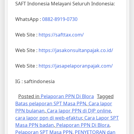
SAFT Indonesia Melayani Seluruh Indonesia:
WhatsApp :
0882-8919-0730
Web Site :
https://safttax.com/
Web Site :
https://jasakonsultanpajak.co.id/
Web Site :
https://jasapelaporanpajak.com/
IG : saftindonesia
Posted in
Pelaporan PPN Di Blora
Tagged
Batas pelaporan SPT Masa PPN
,
Cara lapor
PPN bulanan
,
Cara lapor PPN di DJP online
,
cara lapor ppn di web-efaktur
,
Cara Lapor SPT
Masa PPN badan
,
Pelaporan PPN Di Blora
,
Pelaporan SPT Masa PPN
,
PENYETORAN dan