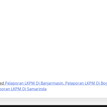
ged
Pelaporan LKPM Di Banjarmasin
,
Pelaporan LKPM Di Bo
poran LKPM Di Samarinda