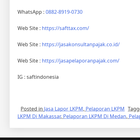
WhatsApp :
0882-8919-0730
Web Site :
https://safttax.com/
Web Site :
https://jasakonsultanpajak.co.id/
Web Site :
https://jasapelaporanpajak.com/
IG : saftindonesia
Posted in
Jasa Lapor LKPM
,
Pelaporan LKPM
Tag
LKPM Di Makassar
,
Pelaporan LKPM Di Medan
,
Pela