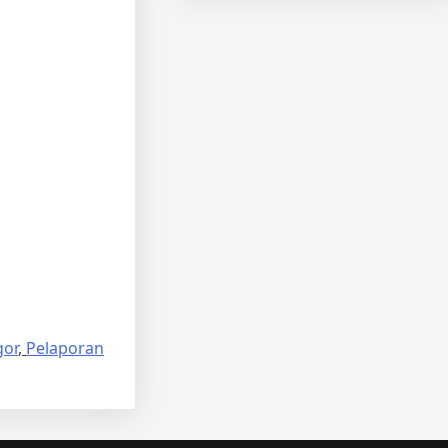
gor
,
Pelaporan