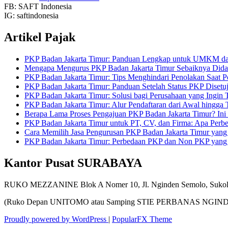
FB: SAFT Indonesia
IG: saftindonesia
Artikel Pajak
PKP Badan Jakarta Timur: Panduan Lengkap untuk UMKM d
Mengapa Mengurus PKP Badan Jakarta Timur Sebaiknya Dida
PKP Badan Jakarta Timur: Tips Menghindari Penolakan Saat P
PKP Badan Jakarta Timur: Panduan Setelah Status PKP Disetuj
PKP Badan Jakarta Timur: Solusi bagi Perusahaan yang Ingin T
PKP Badan Jakarta Timur: Alur Pendaftaran dari Awal hingga
Berapa Lama Proses Pengajuan PKP Badan Jakarta Timur? Ini
PKP Badan Jakarta Timur untuk PT, CV, dan Firma: Apa Perb
Cara Memilih Jasa Pengurusan PKP Badan Jakarta Timur yang 
PKP Badan Jakarta Timur: Perbedaan PKP dan Non PKP yang
Kantor Pusat SURABAYA
RUKO MEZZANINE Blok A Nomer 10, Jl. Nginden Semolo, Sukolil
(Ruko Depan UNITOMO atau Samping STIE PERBANAS NGIN
Proudly powered by WordPress
|
PopularFX Theme