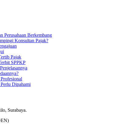
an Perusahaan Berkembang
mpingi Konsultan Pajak?
engajuan
ui
ertib Pajak
 Terbit SPPKP
 Penjelasannya
edaannya?
Profesional
 Perlu Dipahami
o, Surabaya.
DEN)