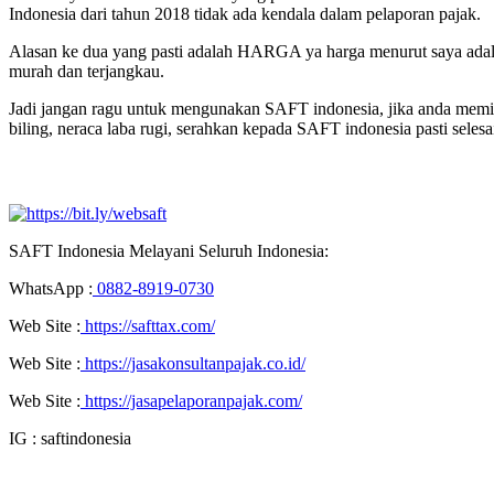
Indonesia dari tahun 2018 tidak ada kendala dalam pelaporan pajak.
Alasan ke dua yang pasti adalah HARGA ya harga menurut saya adalah
murah dan terjangkau.
Jadi jangan ragu untuk mengunakan SAFT indonesia, jika anda memil
biling, neraca laba rugi, serahkan kepada SAFT indonesia pasti seles
SAFT Indonesia Melayani Seluruh Indonesia:
WhatsApp :
0882-8919-0730
Web Site :
https://safttax.com/
Web Site :
https://jasakonsultanpajak.co.id/
Web Site :
https://jasapelaporanpajak.com/
IG : saftindonesia