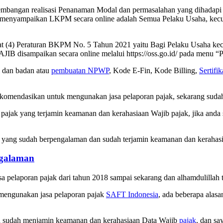
mbangan realisasi Penanaman Modal dan permasalahan yang dihadapi P
 menyampaikan LKPM secara online adalah Semua Pelaku Usaha, kecual
(4) Peraturan BKPM No. 5 Tahun 2021 yaitu Bagi Pelaku Usaha kecil s
AJIB disampaikan secara online melalui https://oss.go.id/ pada menu
dan badan atau
pembuatan NPWP
, Kode E-Fin, Kode Billing,
Sertifi
komendasikan untuk mengunakan jasa pelaporan pajak, sekarang sudah
an pajak yang terjamin keamanan dan kerahasiaan Wajib pajak, jika and
jak yang sudah berpengalaman dan sudah terjamin keamanan dan kerahas
ngalaman
a pelaporan pajak dari tahun 2018 sampai sekarang dan alhamdulillah t
 mengunakan jasa pelaporan pajak
SAFT Indonesia
, ada beberapa alas
ia sudah menjamin keamanan dan kerahasiaan Data Wajib
pajak
, dan s