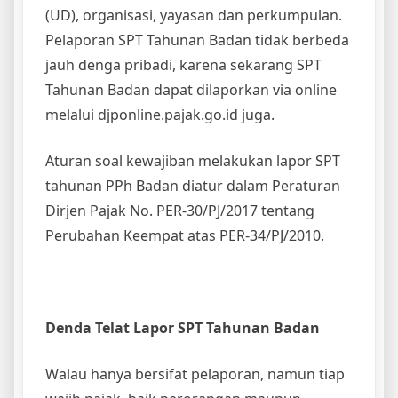
Dirjen Pajak No. PER-30/PJ/2017 tentang
Perubahan Keempat atas PER-34/PJ/2010.
Denda Telat Lapor SPT Tahunan Badan
Walau hanya bersifat pelaporan, namun tiap
wajib pajak, baik perorangan maupun
perusahaan akan dikenai denda jika
terlambat melaporkan Surat Pemberitahuan
Tahunan (SPT). Khususnya terkait wajib pajak
perusahaan, ketentuannya sebagai berikut.
Lapor SPT Tahunan Badan = 1 Juta
Lapor SPT Masa PPn = 500 Ribu