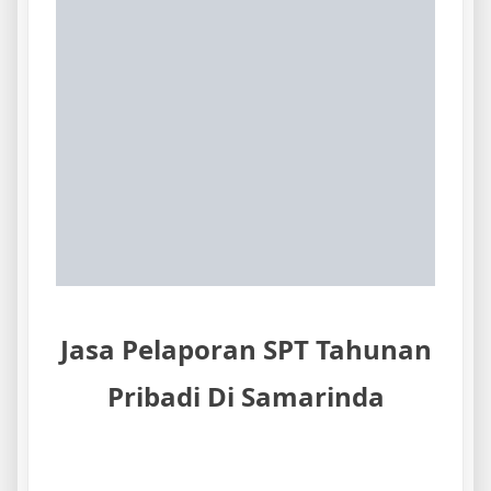
Jasa Pelaporan SPT Tahunan
Pribadi Di Samarinda
Jasa Pelaporan SPT Tahunan Pribadi Di
Samarinda
,
SPT Tahunan Badan adalah surat
yang digunakan untuk melaporkan
pembayaran pajak, objek dan bukan objek
pajak, harta dan kewajiban perusahaan yang
sesuai dengan peraturan perundangan
perpajakan yang berlaku.