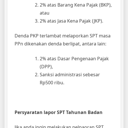
(DPP),
Sanksi administrasi sebesar
Rp500 ribu.
Persyaratan lapor SPT Tahunan Badan
Jika anda ingin melakukan pelpaoran SPT
Tahunan Badan ada beberapa persyaratan
yang harus di lengkapi, berikut adalah
persyaratan Lapor SPT Tahunan Badan:
Jumlah omset setiap bulan
selamat 1 tahun
Jumlah beban penjualan setiap