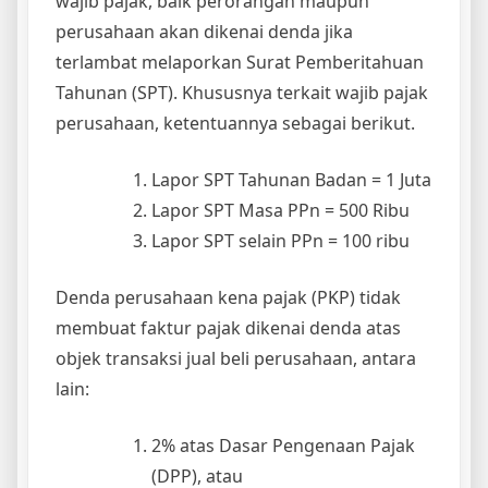
Lapor SPT selain PPn = 100 ribu
Denda perusahaan kena pajak (PKP) tidak
membuat faktur pajak dikenai denda atas
objek transaksi jual beli perusahaan, antara
lain:
2% atas Dasar Pengenaan Pajak
(DPP), atau
2% atas Barang Kena Pajak (BKP),
atau
2% atas Jasa Kena Pajak (JKP).
Denda PKP terlambat melaporkan SPT masa
PPn dikenakan denda berlipat, antara lain:
2% atas Dasar Pengenaan Pajak