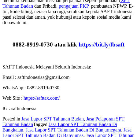
memiliki kendala atau masalah perpajakan seperti pembuatan
SPT
Tahunan Badan
dan Pribadi,
pengajuan PKP
, pembuatan NPWP, E-
fin, kode biling, neraca laba rugi, serahkan kepada SAFT indonesia
pasti selesai dan aman, yuk hubungi atau kepoin sosial media kami
di bawah ini.
0882-8919-0730 atau klik
https://bit.ly/fbsaft
SAFT Indonesia Melayani Seluruh Indonesia:
Email : saftindonesiaa@gmail.com
WhatsApp : 0882-8919-0730
Web Site :
https://safttax.com/
IG : saftindonesia
Posted in
Jasa Lapor SPT Tahunan Badan
,
Jasa Pelaporan SPT
Tahunan Badan
Tagged
Jasa Lapor SPT Tahunan Badan Di
Bangkalan
,
Jasa Lapor SPT Tahunan Badan Di Banjarnegara
,
Jasa
Lapor SPT Tahunan Badan Di Banyumas
,
Jasa Lapor SPT Tahunan