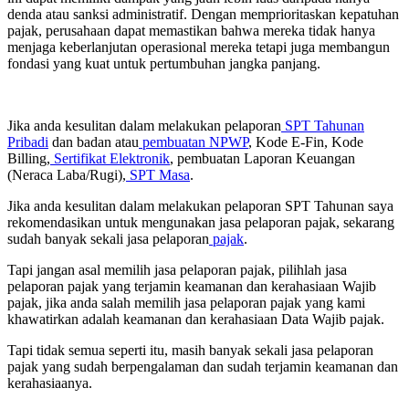
denda atau sanksi administratif. Dengan memprioritaskan kepatuhan
pajak, perusahaan dapat memastikan bahwa mereka tidak hanya
menjaga keberlanjutan operasional mereka tetapi juga membangun
fondasi yang kuat untuk pertumbuhan jangka panjang.
Jika anda kesulitan dalam melakukan pelaporan
SPT Tahunan
Pribadi
dan badan atau
pembuatan NPWP
, Kode E-Fin, Kode
Billing,
Sertifikat Elektronik
, pembuatan Laporan Keuangan
(Neraca Laba/Rugi),
SPT Masa
.
Jika anda kesulitan dalam melakukan pelaporan SPT Tahunan saya
rekomendasikan untuk mengunakan jasa pelaporan pajak, sekarang
sudah banyak sekali jasa pelaporan
pajak
.
Tapi jangan asal memilih jasa pelaporan pajak, pilihlah jasa
pelaporan pajak yang terjamin keamanan dan kerahasiaan Wajib
pajak, jika anda salah memilih jasa pelaporan pajak yang kami
khawatirkan adalah keamanan dan kerahasiaan Data Wajib pajak.
Tapi tidak semua seperti itu, masih banyak sekali jasa pelaporan
pajak yang sudah berpengalaman dan sudah terjamin keamanan dan
kerahasiaanya.