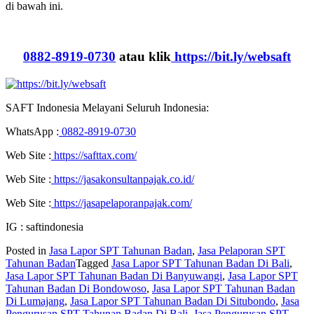
di bawah ini.
0882-8919-0730
atau klik
https://bit.ly/websaft
SAFT Indonesia Melayani Seluruh Indonesia:
WhatsApp :
0882-8919-0730
Web Site :
https://safttax.com/
Web Site :
https://jasakonsultanpajak.co.id/
Web Site :
https://jasapelaporanpajak.com/
IG : saftindonesia
Posted in
Jasa Lapor SPT Tahunan Badan
,
Jasa Pelaporan SPT
Tahunan Badan
Tagged
Jasa Lapor SPT Tahunan Badan Di Bali
,
Jasa Lapor SPT Tahunan Badan Di Banyuwangi
,
Jasa Lapor SPT
Tahunan Badan Di Bondowoso
,
Jasa Lapor SPT Tahunan Badan
Di Lumajang
,
Jasa Lapor SPT Tahunan Badan Di Situbondo
,
Jasa
Pengurusan SPT Tahunan Badan Di Bali
,
Jasa Pengurusan SPT