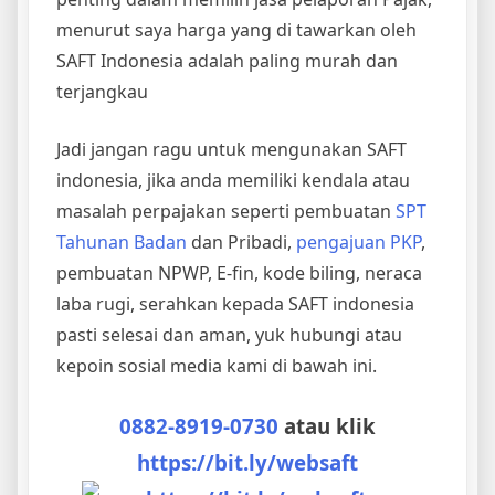
menurut saya harga yang di tawarkan oleh
SAFT Indonesia adalah paling murah dan
terjangkau
Jadi jangan ragu untuk mengunakan SAFT
indonesia, jika anda memiliki kendala atau
masalah perpajakan seperti pembuatan
SPT
Tahunan Badan
dan Pribadi,
pengajuan PKP
,
pembuatan NPWP, E-fin, kode biling, neraca
laba rugi, serahkan kepada SAFT indonesia
pasti selesai dan aman, yuk hubungi atau
kepoin sosial media kami di bawah ini.
0882-8919-0730
atau klik
https://bit.ly/websaft