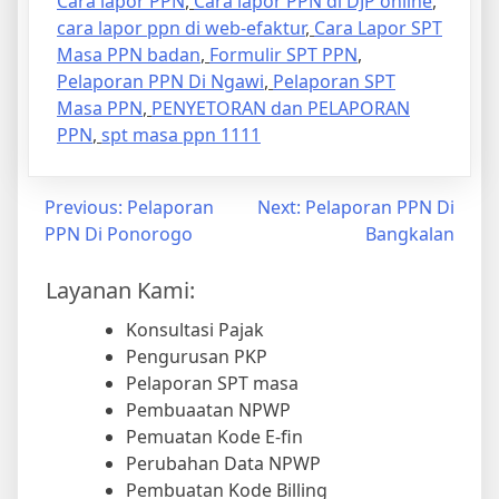
Cara lapor PPN
,
Cara lapor PPN di DJP online
,
cara lapor ppn di web-efaktur
,
Cara Lapor SPT
Masa PPN badan
,
Formulir SPT PPN
,
Pelaporan PPN Di Ngawi
,
Pelaporan SPT
Masa PPN
,
PENYETORAN dan PELAPORAN
PPN
,
spt masa ppn 1111
Previous:
Pelaporan
Next:
Pelaporan PPN Di
PPN Di Ponorogo
Bangkalan
Layanan Kami:
Konsultasi Pajak
Pengurusan PKP
Pelaporan SPT masa
Pembuaatan NPWP
Pemuatan Kode E-fin
Perubahan Data NPWP
Pembuatan Kode Billing