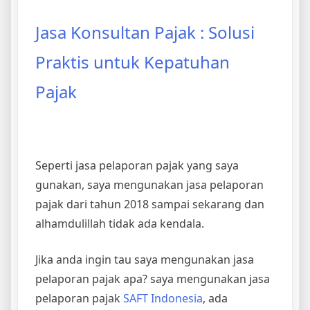
Jasa Konsultan Pajak : Solusi
Praktis untuk Kepatuhan
Pajak
Seperti jasa pelaporan pajak yang saya
gunakan, saya mengunakan jasa pelaporan
pajak dari tahun 2018 sampai sekarang dan
alhamdulillah tidak ada kendala.
Jika anda ingin tau saya mengunakan jasa
pelaporan pajak apa? saya mengunakan jasa
pelaporan pajak
SAFT Indonesia
, ada