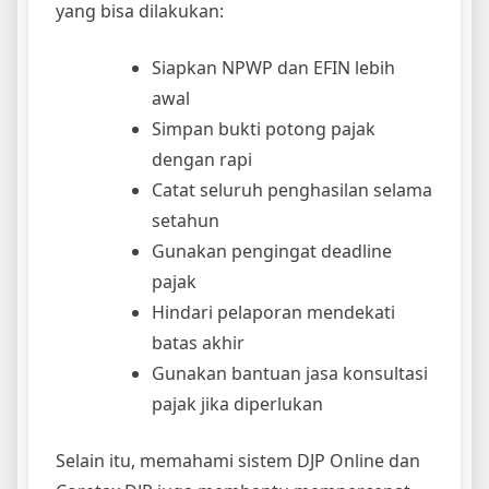
yang bisa dilakukan:
Siapkan NPWP dan EFIN lebih
awal
Simpan bukti potong pajak
dengan rapi
Catat seluruh penghasilan selama
setahun
Gunakan pengingat deadline
pajak
Hindari pelaporan mendekati
batas akhir
Gunakan bantuan jasa konsultasi
pajak jika diperlukan
Selain itu, memahami sistem DJP Online dan