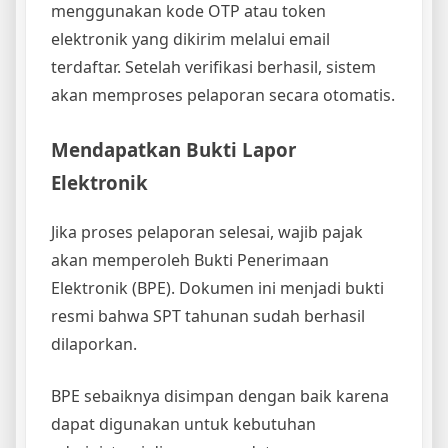
menggunakan kode OTP atau token
elektronik yang dikirim melalui email
terdaftar. Setelah verifikasi berhasil, sistem
akan memproses pelaporan secara otomatis.
Mendapatkan Bukti Lapor
Elektronik
Jika proses pelaporan selesai, wajib pajak
akan memperoleh Bukti Penerimaan
Elektronik (BPE). Dokumen ini menjadi bukti
resmi bahwa SPT tahunan sudah berhasil
dilaporkan.
BPE sebaiknya disimpan dengan baik karena
dapat digunakan untuk kebutuhan