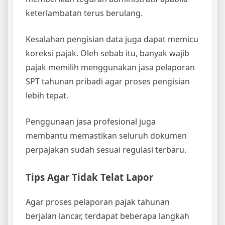
keterlambatan terus berulang.
Kesalahan pengisian data juga dapat memicu
koreksi pajak. Oleh sebab itu, banyak wajib
pajak memilih menggunakan jasa pelaporan
SPT tahunan pribadi agar proses pengisian
lebih tepat.
Penggunaan jasa profesional juga
membantu memastikan seluruh dokumen
perpajakan sudah sesuai regulasi terbaru.
Tips Agar Tidak Telat Lapor
Agar proses pelaporan pajak tahunan
berjalan lancar, terdapat beberapa langkah