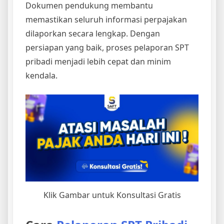
Dokumen pendukung membantu
memastikan seluruh informasi perpajakan
dilaporkan secara lengkap. Dengan
persiapan yang baik, proses pelaporan SPT
pribadi menjadi lebih cepat dan minim
kendala.
Klik Gambar untuk Konsultasi Gratis