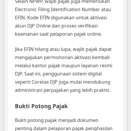
Selain NPWP, wajib pajak juga memerlukan
Electronic Filing Identification Number atau
EFIN. Kode EFIN digunakan untuk aktivasi
akun DJP Online dan proses verifikasi
keamanan saat pelaporan pajak online.
Jika EFIN hilang atau lupa, wajib pajak dapat
mengajukan permohonan aktivasi kembali
melalui kantor pajak maupun layanan resmi
DJP. Saat ini, penggunaan sistem digital
seperti Coretax DJP juga mulai mendukung
administrasi perpajakan yang lebih praktis.
Bukti Potong Pajak
Bukti potong pajak menjadi dokumen
penting dalam pelaporan pajak penghasilan