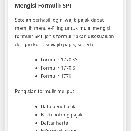
Mengisi Formulir SPT
Setelah berhasil login, wajib pajak dapat
memilih menu e-Filing untuk mulai mengisi
formulir SPT. Jenis formulir akan disesuaikan
dengan kondisi wajib pajak, seperti:
Formulir 1770 SS
Formulir 1770 S
Formulir 1770
Pengisian formulir meliputi:
Data penghasilan
Bukti potong pajak
Daftar harta
Informasi utang