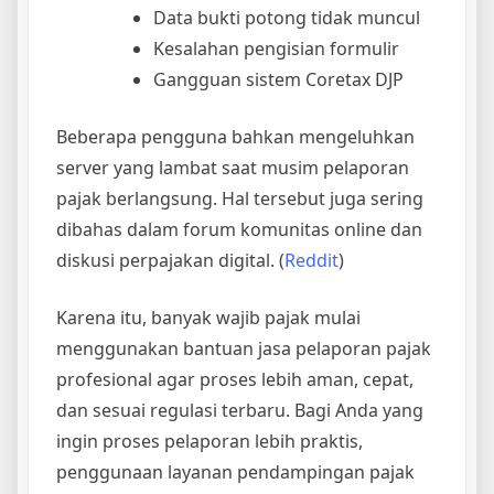
Data bukti potong tidak muncul
Kesalahan pengisian formulir
Gangguan sistem Coretax DJP
Beberapa pengguna bahkan mengeluhkan
server yang lambat saat musim pelaporan
pajak berlangsung. Hal tersebut juga sering
dibahas dalam forum komunitas online dan
diskusi perpajakan digital. (
Reddit
)
Karena itu, banyak wajib pajak mulai
menggunakan bantuan jasa pelaporan pajak
profesional agar proses lebih aman, cepat,
dan sesuai regulasi terbaru. Bagi Anda yang
ingin proses pelaporan lebih praktis,
penggunaan layanan pendampingan pajak