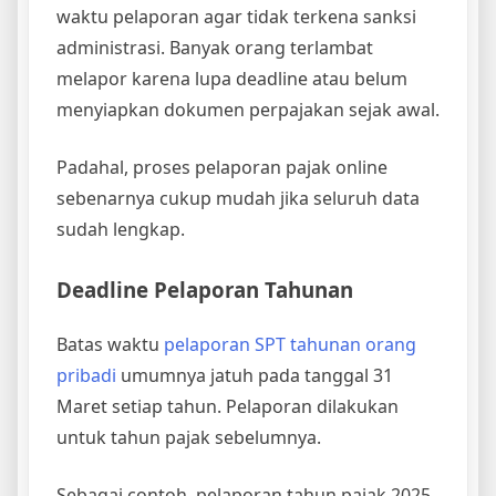
waktu pelaporan agar tidak terkena sanksi
administrasi. Banyak orang terlambat
melapor karena lupa deadline atau belum
menyiapkan dokumen perpajakan sejak awal.
Padahal, proses pelaporan pajak online
sebenarnya cukup mudah jika seluruh data
sudah lengkap.
Deadline Pelaporan Tahunan
Batas waktu
pelaporan SPT tahunan orang
pribadi
umumnya jatuh pada tanggal 31
Maret setiap tahun. Pelaporan dilakukan
untuk tahun pajak sebelumnya.
Sebagai contoh, pelaporan tahun pajak 2025