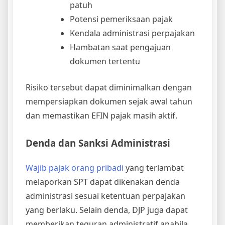
patuh
Potensi pemeriksaan pajak
Kendala administrasi perpajakan
Hambatan saat pengajuan
dokumen tertentu
Risiko tersebut dapat diminimalkan dengan
mempersiapkan dokumen sejak awal tahun
dan memastikan EFIN pajak masih aktif.
Denda dan Sanksi Administrasi
Wajib pajak orang pribadi
yang terlambat
melaporkan SPT dapat dikenakan denda
administrasi sesuai ketentuan perpajakan
yang berlaku. Selain denda, DJP juga dapat
memberikan teguran administratif apabila