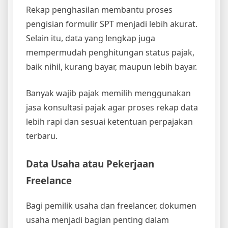
Rekap penghasilan membantu proses
pengisian formulir SPT menjadi lebih akurat.
Selain itu, data yang lengkap juga
mempermudah penghitungan status pajak,
baik nihil, kurang bayar, maupun lebih bayar.
Banyak wajib pajak memilih menggunakan
jasa konsultasi pajak agar proses rekap data
lebih rapi dan sesuai ketentuan perpajakan
terbaru.
Data Usaha atau Pekerjaan
Freelance
Bagi pemilik usaha dan freelancer, dokumen
usaha menjadi bagian penting dalam