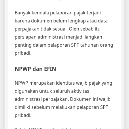
Banyak kendala pelaporan pajak terjadi
karena dokumen belum lengkap atau data
perpajakan tidak sesuai. Oleh sebab itu,
persiapan administrasi menjadi langkah
penting dalam pelaporan SPT tahunan orang
pribadi.
NPWP dan EFIN
NPWP merupakan identitas wajib pajak yang
digunakan untuk seluruh aktivitas
administrasi perpajakan. Dokumen ini wajib
dimiliki sebelum melakukan pelaporan SPT
pribadi.