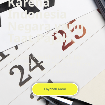
Karena
Indonesia
Negara yang
Taat Pajak
Wujudkan Kepatuhan Pajak, Jaga
Administrasi Tetap Tertib dan Hindari
Resiko Sanksi dikemudian Hari
Layanan Kami