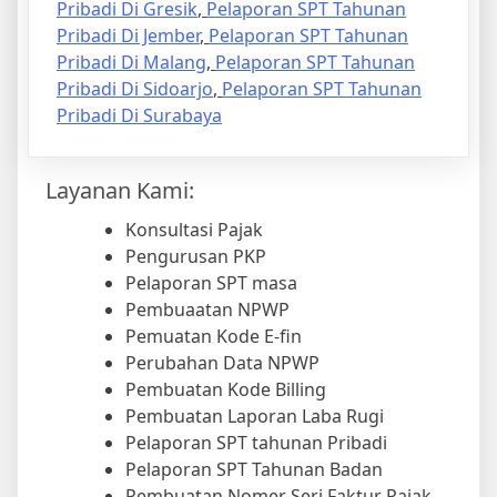
Pribadi Di Gresik
,
Pelaporan SPT Tahunan
Pribadi Di Jember
,
Pelaporan SPT Tahunan
Pribadi Di Malang
,
Pelaporan SPT Tahunan
Pribadi Di Sidoarjo
,
Pelaporan SPT Tahunan
Pribadi Di Surabaya
Layanan Kami:
Konsultasi Pajak
Pengurusan PKP
Pelaporan SPT masa
Pembuaatan NPWP
Pemuatan Kode E-fin
Perubahan Data NPWP
Pembuatan Kode Billing
Pembuatan Laporan Laba Rugi
Pelaporan SPT tahunan Pribadi
Pelaporan SPT Tahunan Badan
Pembuatan Nomer Seri Faktur Pajak