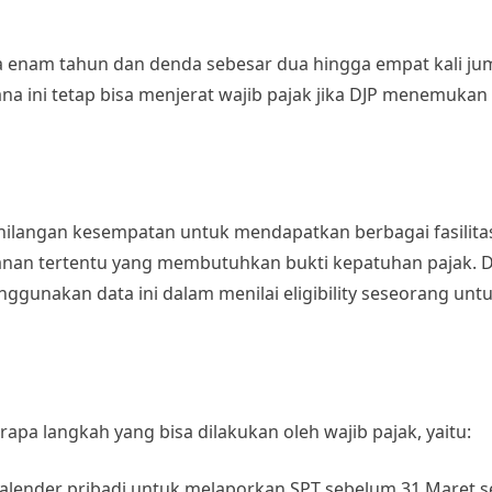
 enam tahun dan denda sebesar dua hingga empat kali ju
na ini tetap bisa menjerat wajib pajak jika DJP menemukan 
kehilangan kesempatan untuk mendapatkan berbagai fasilita
layanan tertentu yang membutuhkan bukti kepatuhan pajak. D
ggunakan data ini dalam menilai eligibility seseorang un
apa langkah yang bisa dilakukan oleh wajib pajak, yaitu:
kalender pribadi untuk melaporkan SPT sebelum 31 Maret s