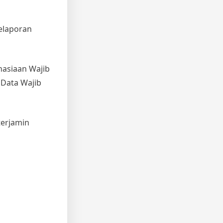
elaporan
hasiaan Wajib
 Data Wajib
terjamin