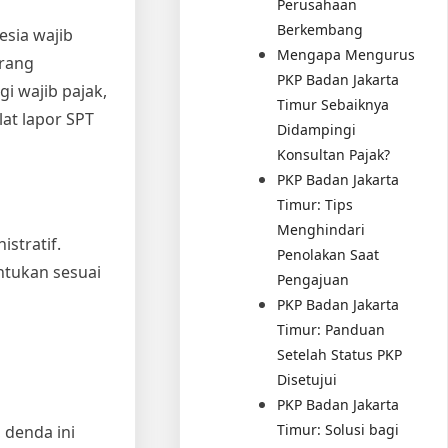
Perusahaan
Berkembang
esia wajib
Mengapa Mengurus
urang
PKP Badan Jakarta
i wajib pajak,
Timur Sebaiknya
lat lapor SPT
Didampingi
Konsultan Pajak?
PKP Badan Jakarta
Timur: Tips
Menghindari
stratif.
Penolakan Saat
entukan sesuai
Pengajuan
PKP Badan Jakarta
Timur: Panduan
Setelah Status PKP
Disetujui
PKP Badan Jakarta
Timur: Solusi bagi
 denda ini