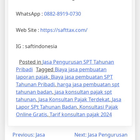
WhatsApp :
0882-8919-0730
Web Site :
https://safttax.com/
IG : saftindonesia
Posted in
Jasa Pengurusan SPT Tahunan
Pribadi
Tagged
Biaya jasa pembuatan
laporan pajak
,
Biaya jasa pembuatan SPT
Tahunan Pribadi
,
harga jasa pembuatan spt
tahunan badan
,
jasa konsultan pajak spt
tahunan
,
Jasa Konsultan Pajak Terdekat
,
Jasa
Lapor SPt Tahunan Badan
,
Konsultasi Pajak
Online Gratis
,
Tarif konsultan pajak 2024
Previous:
Jasa
Next:
Jasa Pengurusan