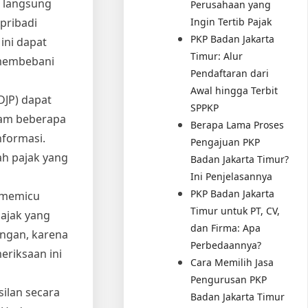
 langsung
Perusahaan yang
Ingin Tertib Pajak
pribadi
PKP Badan Jakarta
ini dapat
Timur: Alur
 membebani
Pendaftaran dari
Awal hingga Terbit
(DJP) dapat
SPPKP
lam beberapa
Berapa Lama Proses
nformasi.
Pengajuan PKP
ah pajak yang
Badan Jakarta Timur?
Ini Penjelasannya
PKP Badan Jakarta
 memicu
Timur untuk PT, CV,
pajak yang
dan Firma: Apa
angan, karena
Perbedaannya?
eriksaan ini
Cara Memilih Jasa
Pengurusan PKP
ilan secara
Badan Jakarta Timur