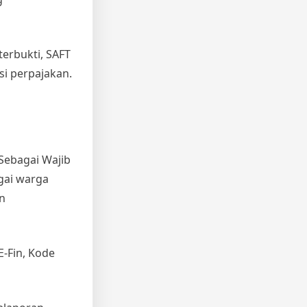
erbukti, SAFT
i perpajakan.
Sebagai Wajib
gai warga
n
E-Fin, Kode