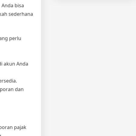
. Anda bisa
gkah sederhana
ang perlu
di akun Anda
ersedia.
laporan dan
poran pajak
g