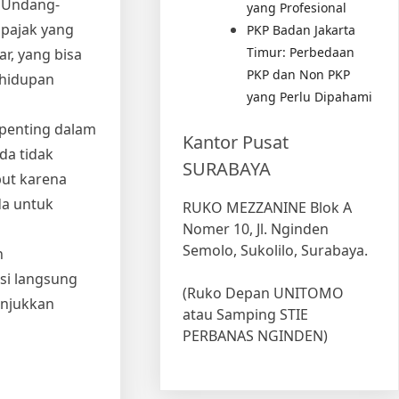
n Undang-
yang Profesional
pajak yang
PKP Badan Jakarta
Timur: Perbedaan
r, yang bisa
PKP dan Non PKP
ehidupan
yang Perlu Dipahami
 penting dalam
Kantor Pusat
da tidak
SURABAYA
but karena
da untuk
RUKO MEZZANINE Blok A
Nomer 10, Jl. Nginden
Semolo, Sukolilo, Surabaya.
n
si langsung
(Ruko Depan UNITOMO
unjukkan
atau Samping STIE
PERBANAS NGINDEN)