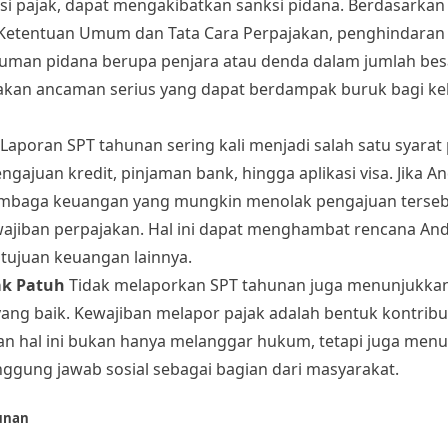
i pajak, dapat mengakibatkan sanksi pidana. Berdasarka
etentuan Umum dan Tata Cara Perpajakan, penghindaran 
kuman pidana berupa penjara atau denda dalam jumlah besa
pakan ancaman serius yang dapat berdampak buruk bagi k
Laporan SPT tahunan sering kali menjadi salah satu syarat
gajuan kredit, pinjaman bank, hingga aplikasi visa. Jika An
 lembaga keuangan yang mungkin menolak pengajuan terse
jiban perpajakan. Hal ini dapat menghambat rencana An
ujuan keuangan lainnya.
ak Patuh
Tidak melaporkan SPT tahunan juga menunjukka
ang baik. Kewajiban melapor pajak adalah bentuk kontribu
 hal ini bukan hanya melanggar hukum, tetapi juga men
ggung jawab sosial sebagai bagian dari masyarakat.
hunan