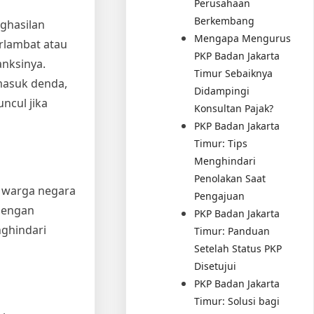
Perusahaan
Berkembang
ghasilan
Mengapa Mengurus
erlambat atau
PKP Badan Jakarta
nksinya.
Timur Sebaiknya
masuk denda,
Didampingi
ncul jika
Konsultan Pajak?
PKP Badan Jakarta
Timur: Tips
Menghindari
Penolakan Saat
i warga negara
Pengajuan
 dengan
PKP Badan Jakarta
nghindari
Timur: Panduan
Setelah Status PKP
Disetujui
PKP Badan Jakarta
Timur: Solusi bagi