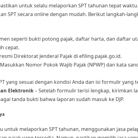
, pastikan untuk selalu melaporkan SPT tahunan tepat waktu
an SPT secara online dengan mudah. Berikut langkah-lan
en seperti bukti potong pajak, daftar harta, dan daftar ut
ih cepat.
resmi Direktorat Jenderal Pajak di efiling.pajak.go.id.
 Masukkan Nomor Pokok Wajib Pajak (NPWP) dan kata san
 SPT yang sesuai dengan kondisi Anda dan isi formulir yang t
an Elektronik
– Setelah formulir terisi lengkap, kirimkan 
agai tanda bukti bahwa laporan sudah masuk ke DJP.
aya
aktu untuk melaporkan SPT tahunan, menggunakan jasa pela
oran pajak yang tersedia. Namun, pastikan memilih jasa yan