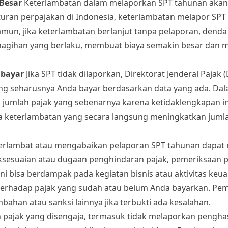
Besar
Keterlambatan dalam melaporkan SPT tahunan akan
turan perpajakan di Indonesia, keterlambatan melapor SPT 
un, jika keterlambatan berlanjut tanpa pelaporan, denda 
nagihan yang berlaku, membuat biaya semakin besar dan
ibayar
Jika SPT tidak dilaporkan, Direktorat Jenderal Pajak 
ang seharusnya Anda bayar berdasarkan data yang ada. Da
ari jumlah pajak yang sebenarnya karena ketidaklengkapan i
a keterlambatan yang secara langsung meningkatkan juml
erlambat atau mengabaikan pelaporan SPT tahunan dapat
daksesuaian atau dugaan penghindaran pajak, pemeriksaan 
ini bisa berdampak pada kegiatan bisnis atau aktivitas keu
erhadap pajak yang sudah atau belum Anda bayarkan. Pem
ahan atau sanksi lainnya jika terbukti ada kesalahan.
pajak yang disengaja, termasuk tidak melaporkan penghas