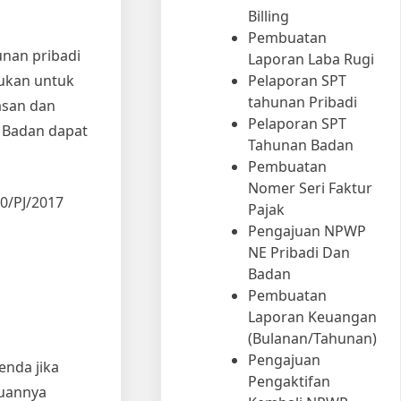
Billing
Pembuatan
unan pribadi
Laporan Laba Rugi
kukan untuk
Pelaporan SPT
tahunan Pribadi
asan dan
Pelaporan SPT
 Badan dapat
Tahunan Badan
Pembuatan
Nomer Seri Faktur
0/PJ/2017
Pajak
Pengajuan NPWP
NE Pribadi Dan
Badan
Pembuatan
Laporan Keuangan
(Bulanan/Tahunan)
Pengajuan
enda jika
Pengaktifan
tuannya