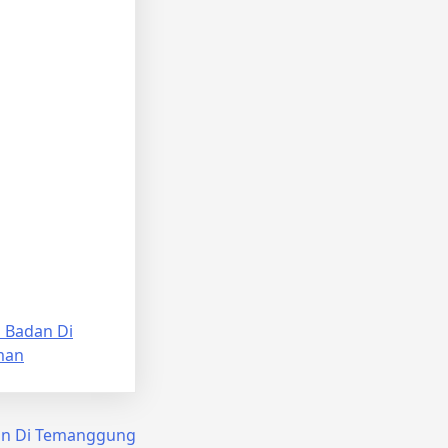
 Badan Di
man
an Di Temanggung