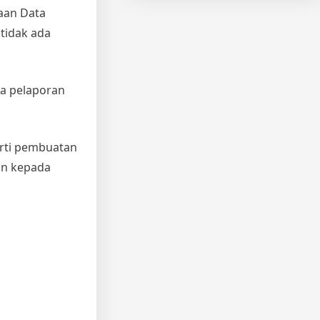
aan Data
tidak ada
sa pelaporan
erti pembuatan
kan kepada