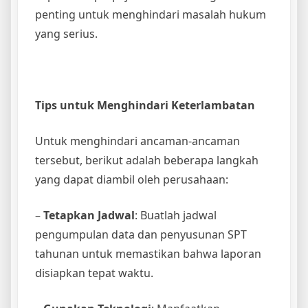
penting untuk menghindari masalah hukum
yang serius.
Tips untuk Menghindari Keterlambatan
Untuk menghindari ancaman-ancaman
tersebut, berikut adalah beberapa langkah
yang dapat diambil oleh perusahaan:
–
Tetapkan Jadwal
: Buatlah jadwal
pengumpulan data dan penyusunan SPT
tahunan untuk memastikan bahwa laporan
disiapkan tepat waktu.