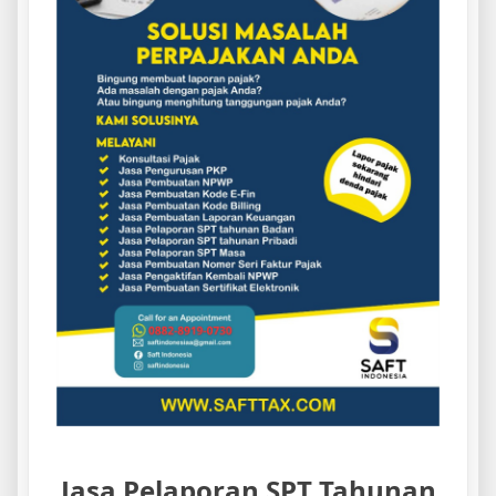
Jasa Pelaporan SPT Tahunan