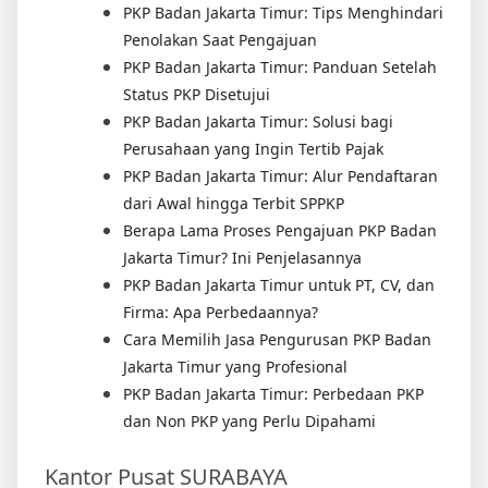
PKP Badan Jakarta Timur: Tips Menghindari
Penolakan Saat Pengajuan
PKP Badan Jakarta Timur: Panduan Setelah
Status PKP Disetujui
PKP Badan Jakarta Timur: Solusi bagi
Perusahaan yang Ingin Tertib Pajak
PKP Badan Jakarta Timur: Alur Pendaftaran
dari Awal hingga Terbit SPPKP
Berapa Lama Proses Pengajuan PKP Badan
Jakarta Timur? Ini Penjelasannya
PKP Badan Jakarta Timur untuk PT, CV, dan
Firma: Apa Perbedaannya?
Cara Memilih Jasa Pengurusan PKP Badan
Jakarta Timur yang Profesional
PKP Badan Jakarta Timur: Perbedaan PKP
dan Non PKP yang Perlu Dipahami
Kantor Pusat SURABAYA