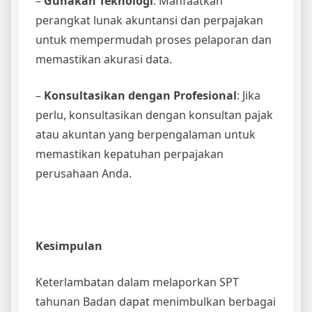
–
Gunakan Teknologi
: Manfaatkan
perangkat lunak akuntansi dan perpajakan
untuk mempermudah proses pelaporan dan
memastikan akurasi data.
–
Konsultasikan dengan Profesional
: Jika
perlu, konsultasikan dengan konsultan pajak
atau akuntan yang berpengalaman untuk
memastikan kepatuhan perpajakan
perusahaan Anda.
Kesimpulan
Keterlambatan dalam melaporkan SPT
tahunan Badan dapat menimbulkan berbagai