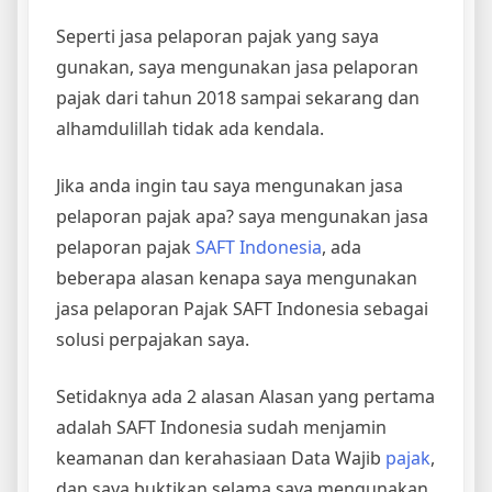
Seperti jasa pelaporan pajak yang saya
gunakan, saya mengunakan jasa pelaporan
pajak dari tahun 2018 sampai sekarang dan
alhamdulillah tidak ada kendala.
Jika anda ingin tau saya mengunakan jasa
pelaporan pajak apa? saya mengunakan jasa
pelaporan pajak
SAFT Indonesia
, ada
beberapa alasan kenapa saya mengunakan
jasa pelaporan Pajak SAFT Indonesia sebagai
solusi perpajakan saya.
Setidaknya ada 2 alasan Alasan yang pertama
adalah SAFT Indonesia sudah menjamin
keamanan dan kerahasiaan Data Wajib
pajak
,
dan saya buktikan selama saya mengunakan