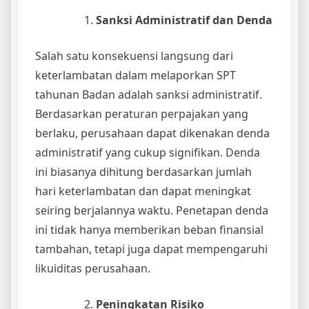
Sanksi Administratif dan Denda
Salah satu konsekuensi langsung dari
keterlambatan dalam melaporkan SPT
tahunan Badan adalah sanksi administratif.
Berdasarkan peraturan perpajakan yang
berlaku, perusahaan dapat dikenakan denda
administratif yang cukup signifikan. Denda
ini biasanya dihitung berdasarkan jumlah
hari keterlambatan dan dapat meningkat
seiring berjalannya waktu. Penetapan denda
ini tidak hanya memberikan beban finansial
tambahan, tetapi juga dapat mempengaruhi
likuiditas perusahaan.
Peningkatan Risiko