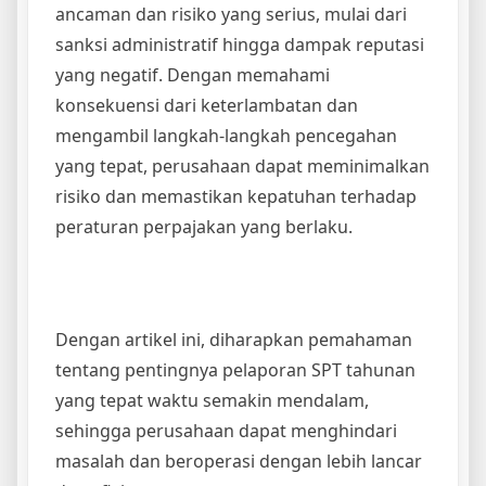
ancaman dan risiko yang serius, mulai dari
sanksi administratif hingga dampak reputasi
yang negatif. Dengan memahami
konsekuensi dari keterlambatan dan
mengambil langkah-langkah pencegahan
yang tepat, perusahaan dapat meminimalkan
risiko dan memastikan kepatuhan terhadap
peraturan perpajakan yang berlaku.
Dengan artikel ini, diharapkan pemahaman
tentang pentingnya pelaporan SPT tahunan
yang tepat waktu semakin mendalam,
sehingga perusahaan dapat menghindari
masalah dan beroperasi dengan lebih lancar