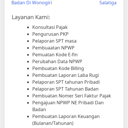
Badan Di Wonogiri
Salatiga
Layanan Kami:
Konsultasi Pajak
Pengurusan PKP
Pelaporan SPT masa
Pembuaatan NPWP
Pemuatan Kode E-fin
Perubahan Data NPWP
Pembuatan Kode Billing
Pembuatan Laporan Laba Rugi
Pelaporan SPT tahunan Pribadi
Pelaporan SPT Tahunan Badan
Pembuatan Nomer Seri Faktur Pajak
Pengajuan NPWP NE Pribadi Dan
Badan
Pembuatan Laporan Keuangan
(Bulanan/Tahunan)