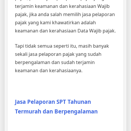
terjamin keamanan dan kerahasiaan Wajib
pajak, jika anda salah memilih jasa pelaporan
pajak yang kami khawatirkan adalah
keamanan dan kerahasiaan Data Wajib pajak.
Tapi tidak semua seperti itu, masih banyak
sekali jasa pelaporan pajak yang sudah
berpengalaman dan sudah terjamin
keamanan dan kerahasiaanya.
Jasa Pelaporan SPT Tahunan
Termurah dan Berpengalaman