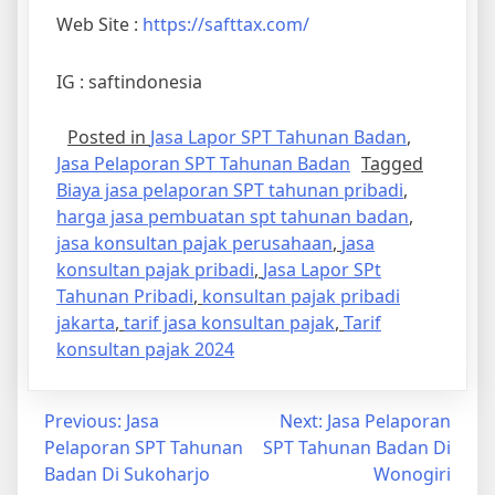
Web Site :
https://safttax.com/
IG : saftindonesia
Posted in
Jasa Lapor SPT Tahunan Badan
,
Jasa Pelaporan SPT Tahunan Badan
Tagged
Biaya jasa pelaporan SPT tahunan pribadi
,
harga jasa pembuatan spt tahunan badan
,
jasa konsultan pajak perusahaan
,
jasa
konsultan pajak pribadi
,
Jasa Lapor SPt
Tahunan Pribadi
,
konsultan pajak pribadi
jakarta
,
tarif jasa konsultan pajak
,
Tarif
konsultan pajak 2024
Previous:
Jasa
Next:
Jasa Pelaporan
Pelaporan SPT Tahunan
SPT Tahunan Badan Di
Badan Di Sukoharjo
Wonogiri