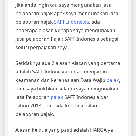
Jika anda ingin tau saya mengunakan jasa
pelaporan pajak apa? saya mengunakan jasa
pelaporan pajak
SAFT Indonesia
, ada
beberapa alasan kenapa saya mengunakan
jasa pelaporan Pajak SAFT Indonesia sebagai
solusi perpajakan saya.
Setidaknya ada 2 alasan Alasan yang pertama
adalah SAFT Indonesia sudah menjamin
keamanan dan kerahasiaan Data Wajib
pajak
,
dan saya buktikan selama saya mengunakan
jasa Pelaporan
pajak
SAFT Indonesia dari
tahun 2018 tidak ada kendala dalam
pelaporan pajak.
Alasan ke dua yang pasti adalah HARGA ya