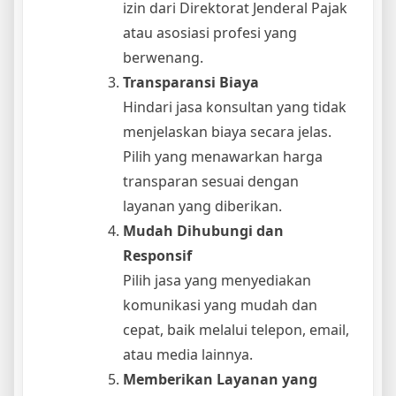
izin dari Direktorat Jenderal Pajak
atau asosiasi profesi yang
berwenang.
Transparansi Biaya
Hindari jasa konsultan yang tidak
menjelaskan biaya secara jelas.
Pilih yang menawarkan harga
transparan sesuai dengan
layanan yang diberikan.
Mudah Dihubungi dan
Responsif
Pilih jasa yang menyediakan
komunikasi yang mudah dan
cepat, baik melalui telepon, email,
atau media lainnya.
Memberikan Layanan yang