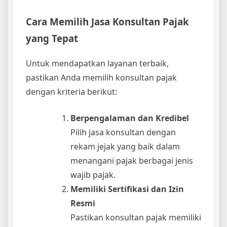
Cara Memilih Jasa Konsultan Pajak
yang Tepat
Untuk mendapatkan layanan terbaik,
pastikan Anda memilih konsultan pajak
dengan kriteria berikut:
Berpengalaman dan Kredibel
Pilih jasa konsultan dengan
rekam jejak yang baik dalam
menangani pajak berbagai jenis
wajib pajak.
Memiliki Sertifikasi dan Izin
Resmi
Pastikan konsultan pajak memiliki