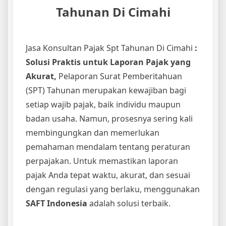
Tahunan Di Cimahi
Jasa Konsultan Pajak Spt Tahunan Di Cimahi
:
Solusi Praktis untuk Laporan Pajak yang
Akurat,
Pelaporan Surat Pemberitahuan
(SPT) Tahunan merupakan kewajiban bagi
setiap wajib pajak, baik individu maupun
badan usaha. Namun, prosesnya sering kali
membingungkan dan memerlukan
pemahaman mendalam tentang peraturan
perpajakan. Untuk memastikan laporan
pajak Anda tepat waktu, akurat, dan sesuai
dengan regulasi yang berlaku, menggunakan
SAFT Indonesia
adalah solusi terbaik.