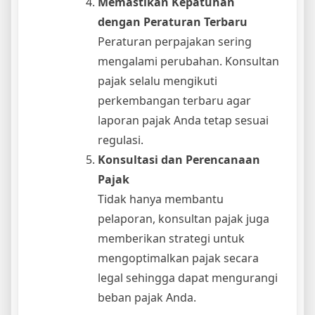
Memastikan Kepatuhan
dengan Peraturan Terbaru
Peraturan perpajakan sering
mengalami perubahan. Konsultan
pajak selalu mengikuti
perkembangan terbaru agar
laporan pajak Anda tetap sesuai
regulasi.
Konsultasi dan Perencanaan
Pajak
Tidak hanya membantu
pelaporan, konsultan pajak juga
memberikan strategi untuk
mengoptimalkan pajak secara
legal sehingga dapat mengurangi
beban pajak Anda.