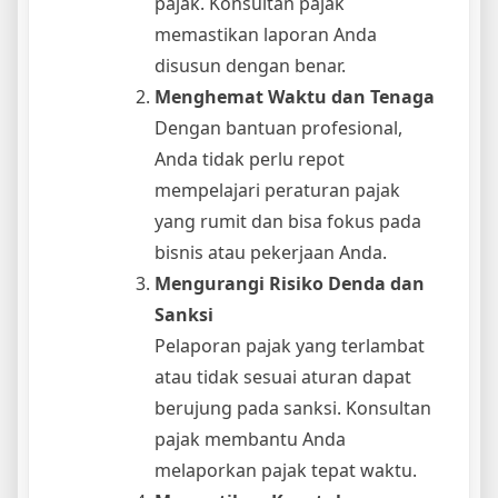
pajak. Konsultan pajak
memastikan laporan Anda
disusun dengan benar.
Menghemat Waktu dan Tenaga
Dengan bantuan profesional,
Anda tidak perlu repot
mempelajari peraturan pajak
yang rumit dan bisa fokus pada
bisnis atau pekerjaan Anda.
Mengurangi Risiko Denda dan
Sanksi
Pelaporan pajak yang terlambat
atau tidak sesuai aturan dapat
berujung pada sanksi. Konsultan
pajak membantu Anda
melaporkan pajak tepat waktu.