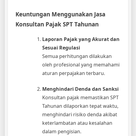
Keuntungan Menggunakan Jasa
Konsultan Pajak SPT Tahunan
Laporan Pajak yang Akurat dan
Sesuai Regulasi
Semua perhitungan dilakukan
oleh profesional yang memahami
aturan perpajakan terbaru.
Menghindari Denda dan Sanksi
Konsultan pajak memastikan SPT
Tahunan dilaporkan tepat waktu,
menghindari risiko denda akibat
keterlambatan atau kesalahan
dalam pengisian.