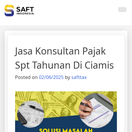
Solisi Perjakan Anda
Jasa Konsultan Pajak
Spt Tahunan Di Ciamis
Posted on
02/06/2025
by
safttax