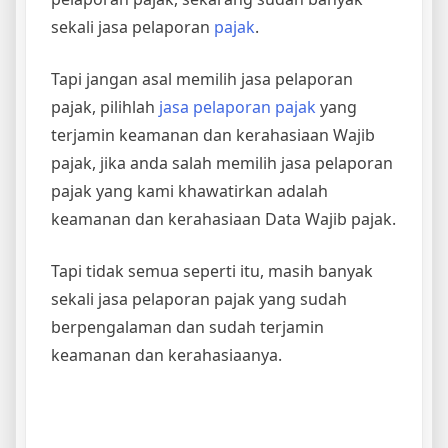
sekali jasa pelaporan
pajak
.
Tapi jangan asal memilih jasa pelaporan
pajak, pilihlah
jasa pelaporan pajak
yang
terjamin keamanan dan kerahasiaan Wajib
pajak, jika anda salah memilih jasa pelaporan
pajak yang kami khawatirkan adalah
keamanan dan kerahasiaan Data Wajib pajak.
Tapi tidak semua seperti itu, masih banyak
sekali jasa pelaporan pajak yang sudah
berpengalaman dan sudah terjamin
keamanan dan kerahasiaanya.