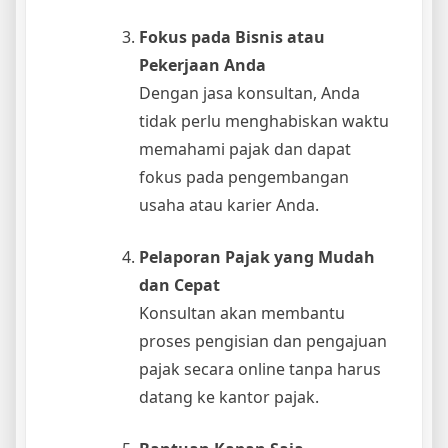
Fokus pada Bisnis atau
Pekerjaan Anda
Dengan jasa konsultan, Anda
tidak perlu menghabiskan waktu
memahami pajak dan dapat
fokus pada pengembangan
usaha atau karier Anda.
Pelaporan Pajak yang Mudah
dan Cepat
Konsultan akan membantu
proses pengisian dan pengajuan
pajak secara online tanpa harus
datang ke kantor pajak.