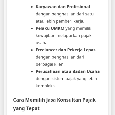
Karyawan dan Profesional
dengan penghasilan dari satu
atau lebih pemberi kerja.
Pelaku UMKM
yang memiliki
kewajiban melaporkan pajak
usaha.
Freelancer dan Pekerja Lepas
dengan penghasilan dari
berbagai klien.
Perusahaan atau Badan Usaha
dengan sistem pajak yang lebih
kompleks.
Cara Memilih Jasa Konsultan Pajak
yang Tepat