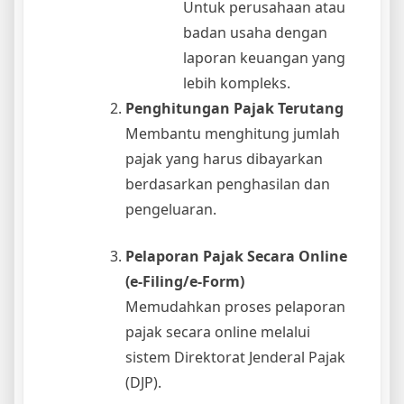
Untuk perusahaan atau
badan usaha dengan
laporan keuangan yang
lebih kompleks.
Penghitungan Pajak Terutang
Membantu menghitung jumlah
pajak yang harus dibayarkan
berdasarkan penghasilan dan
pengeluaran.
Pelaporan Pajak Secara Online
(e-Filing/e-Form)
Memudahkan proses pelaporan
pajak secara online melalui
sistem Direktorat Jenderal Pajak
(DJP).