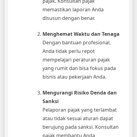
pajak. Konsultan pajak
memastikan laporan Anda
disusun dengan benar.
Menghemat Waktu dan Tenaga
Dengan bantuan profesional,
Anda tidak perlu repot
mempelajari peraturan pajak
yang rumit dan bisa fokus pada
bisnis atau pekerjaan Anda.
Mengurangi Risiko Denda dan
Sanksi
Pelaporan pajak yang terlambat
atau tidak sesuai aturan dapat
berujung pada sanksi. Konsultan
pajak membantu Anda