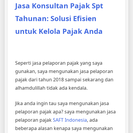
Jasa Konsultan Pajak Spt
Tahunan
: Solusi Efisien
untuk Kelola Pajak Anda
Seperti jasa pelaporan pajak yang saya
gunakan, saya mengunakan jasa pelaporan
pajak dari tahun 2018 sampai sekarang dan
alhamdulillah tidak ada kendala.
Jika anda ingin tau saya mengunakan jasa
pelaporan pajak apa? saya mengunakan jasa
pelaporan pajak
SAFT Indonesia
, ada
beberapa alasan kenapa saya mengunakan