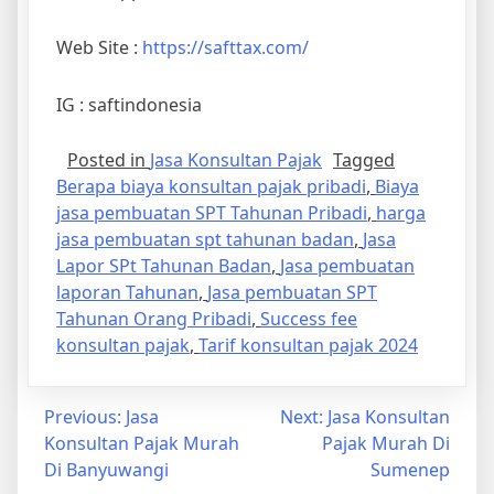
Web Site :
https://safttax.com/
IG : saftindonesia
Posted in
Jasa Konsultan Pajak
Tagged
Berapa biaya konsultan pajak pribadi
,
Biaya
jasa pembuatan SPT Tahunan Pribadi
,
harga
jasa pembuatan spt tahunan badan
,
Jasa
Lapor SPt Tahunan Badan
,
Jasa pembuatan
laporan Tahunan
,
Jasa pembuatan SPT
Tahunan Orang Pribadi
,
Success fee
konsultan pajak
,
Tarif konsultan pajak 2024
Previous:
Jasa
Next:
Jasa Konsultan
Konsultan Pajak Murah
Pajak Murah Di
Di Banyuwangi
Sumenep