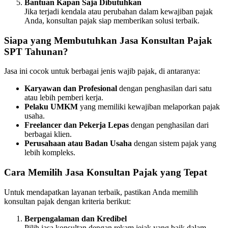
Bantuan Kapan Saja Dibutuhkan
Jika terjadi kendala atau perubahan dalam kewajiban pajak
Anda, konsultan pajak siap memberikan solusi terbaik.
Siapa yang Membutuhkan Jasa Konsultan Pajak
SPT Tahunan?
Jasa ini cocok untuk berbagai jenis wajib pajak, di antaranya:
Karyawan dan Profesional
dengan penghasilan dari satu
atau lebih pemberi kerja.
Pelaku UMKM
yang memiliki kewajiban melaporkan pajak
usaha.
Freelancer dan Pekerja Lepas
dengan penghasilan dari
berbagai klien.
Perusahaan atau Badan Usaha
dengan sistem pajak yang
lebih kompleks.
Cara Memilih Jasa Konsultan Pajak yang Tepat
Untuk mendapatkan layanan terbaik, pastikan Anda memilih
konsultan pajak dengan kriteria berikut:
Berpengalaman dan Kredibel
Pilih jasa konsultan dengan rekam jejak yang baik dalam