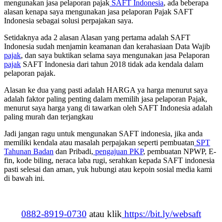
mengunakan jasa pelaporan pajak
SAFT Indonesia
, ada beberapa
alasan kenapa saya mengunakan jasa pelaporan Pajak SAFT
Indonesia sebagai solusi perpajakan saya.
Setidaknya ada 2 alasan Alasan yang pertama adalah SAFT
Indonesia sudah menjamin keamanan dan kerahasiaan Data Wajib
pajak
, dan saya buktikan selama saya mengunakan jasa Pelaporan
pajak
SAFT Indonesia dari tahun 2018 tidak ada kendala dalam
pelaporan pajak.
Alasan ke dua yang pasti adalah HARGA ya harga menurut saya
adalah faktor paling penting dalam memilih jasa pelaporan Pajak,
menurut saya harga yang di tawarkan oleh SAFT Indonesia adalah
paling murah dan terjangkau
Jadi jangan ragu untuk mengunakan SAFT indonesia, jika anda
memiliki kendala atau masalah perpajakan seperti pembuatan
SPT
Tahunan Badan
dan Pribadi,
pengajuan PKP
, pembuatan NPWP, E-
fin, kode biling, neraca laba rugi, serahkan kepada SAFT indonesia
pasti selesai dan aman, yuk hubungi atau kepoin sosial media kami
di bawah ini.
0882-8919-0730
atau klik
https://bit.ly/websaft