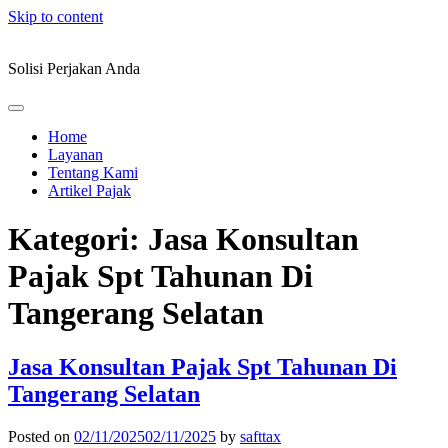
Skip to content
Solisi Perjakan Anda
Home
Layanan
Tentang Kami
Artikel Pajak
Kategori:
Jasa Konsultan
Pajak Spt Tahunan Di
Tangerang Selatan
Jasa Konsultan Pajak Spt Tahunan Di
Tangerang Selatan
Posted on
02/11/2025
02/11/2025
by
safttax