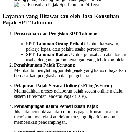
Layanan yang Ditawarkan oleh Jasa Konsultan
Pajak SPT Tahunan
Penyusunan dan Pengisian SPT Tahunan
SPT Tahunan Orang Pribadi
: Untuk karyawan,
pekerja lepas, atau pelaku usaha perorangan.
SPT Tahunan Badan
: Untuk perusahaan atau badan
usaha dengan laporan keuangan yang lebih kompleks.
Penghitungan Pajak Terutang
Membantu menghitung jumlah pajak yang harus dibayarkan
berdasarkan penghasilan dan pengeluaran.
Pelaporan Pajak Secara Online (e-Filing/e-Form)
Memudahkan proses pelaporan pajak secara online melalui
sistem Direktorat Jenderal Pajak (DJP).
Pendampingan dalam Pemeriksaan Pajak
Jika ada pemeriksaan dari otoritas pajak, konsultan akan
membantu menyiapkan dokumen yang diperlukan dan
memberikan pendampingan.