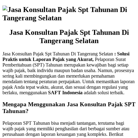
Jasa Konsultan Pajak Spt Tahunan Di
Tangerang Selatan
Jasa Konsultan Pajak Spt Tahunan Di Tangerang Selatan
: Solusi
Praktis untuk Laporan Pajak yang Akurat,
Pelaporan Surat
Pemberitahuan (SPT) Tahunan merupakan kewajiban bagi setiap
wajib pajak, baik individu maupun badan usaha. Namun, prosesnya
sering kali membingungkan dan memerlukan pemahaman
mendalam tentang peraturan perpajakan. Untuk memastikan laporan
pajak Anda tepat waktu, akurat, dan sesuai dengan regulasi yang
berlaku, menggunakan
SAFT Indonesia
adalah solusi terbaik.
Mengapa Menggunakan Jasa Konsultan Pajak SPT
Tahunan?
Pelaporan SPT Tahunan bisa menjadi tantangan, terutama bagi
wajib pajak yang memiliki penghasilan dari berbagai sumber atau
perusahaan dengan laporan keuangan yang kompleks. Berikut