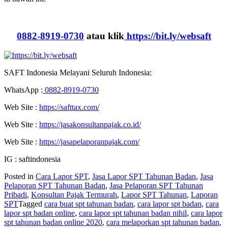
0882-8919-0730
atau klik
https://bit.ly/websaft
SAFT Indonesia Melayani Seluruh Indonesia:
WhatsApp :
0882-8919-0730
Web Site :
https://safttax.com/
Web Site :
https://jasakonsultanpajak.co.id/
Web Site :
https://jasapelaporanpajak.com/
IG : saftindonesia
Posted in
Cara Lapor SPT
,
Jasa Lapor SPT Tahunan Badan
,
Jasa
Pelaporan SPT Tahunan Badan
,
Jasa Pelaporan SPT Tahunan
Pribadi
,
Konsultan Pajak Termurah
,
Lapor SPT Tahunan
,
Laporan
SPT
Tagged
cara buat spt tahunan badan
,
cara lapor spt badan
,
cara
lapor spt badan online
,
cara lapor spt tahunan badan nihil
,
cara lapor
spt tahunan badan online 2020
,
cara melaporkan spt tahunan badan
,