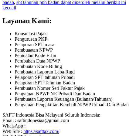
badan
,
spt tahunan pph badan dapat diperoleh melalui berikut ini
kecuali
Layanan Kami:
Konsultasi Pajak
Pengurusan PKP
Pelaporan SPT masa
Pembuaatan NPWP
Pemuatan Kode E-fin
Perubahan Data NPWP
Pembuatan Kode Billing
Pembuatan Laporan Laba Rugi
Pelaporan SPT tahunan Pribadi
Pelaporan SPT Tahunan Badan
Pembuatan Nomer Seri Faktur Pajak
Pengajuan NPWP NE Pribadi Dan Badan
Pembuatan Laporan Keuangan (Bulanan/Tahunan)
Pengajuan Pengaktifan Kembali NPWP Pribadi Dan Badan
SAFT Indonesia Bisa Melayani Seluruh Indonesia:
Email : saftindonesiaa@gmail.com
WhatsApp :
Web Site :
https://safttax.com/