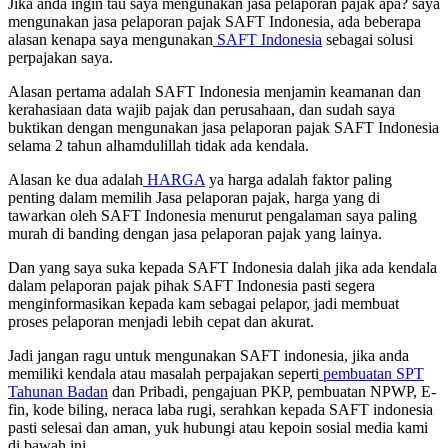
Jika anda ingin tau saya mengunakan jasa pelaporan pajak apa? saya
mengunakan jasa pelaporan pajak SAFT Indonesia, ada beberapa
alasan kenapa saya mengunakan
SAFT Indonesia
sebagai solusi
perpajakan saya.
Alasan pertama adalah SAFT Indonesia menjamin keamanan dan
kerahasiaan data wajib pajak dan perusahaan, dan sudah saya
buktikan dengan mengunakan jasa pelaporan pajak SAFT Indonesia
selama 2 tahun alhamdulillah tidak ada kendala.
Alasan ke dua adalah
HARGA
ya harga adalah faktor paling
penting dalam memilih Jasa pelaporan pajak, harga yang di
tawarkan oleh SAFT Indonesia menurut pengalaman saya paling
murah di banding dengan jasa pelaporan pajak yang lainya.
Dan yang saya suka kepada SAFT Indonesia dalah jika ada kendala
dalam pelaporan pajak pihak SAFT Indonesia pasti segera
menginformasikan kepada kam sebagai pelapor, jadi membuat
proses pelaporan menjadi lebih cepat dan akurat.
Jadi jangan ragu untuk mengunakan SAFT indonesia, jika anda
memiliki kendala atau masalah perpajakan seperti
pembuatan SPT
Tahunan Badan
dan Pribadi, pengajuan PKP, pembuatan NPWP, E-
fin, kode biling, neraca laba rugi, serahkan kepada SAFT indonesia
pasti selesai dan aman, yuk hubungi atau kepoin sosial media kami
di bawah ini.