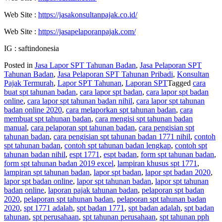
Web Site :
https://jasakonsultanpajak.co.id/
Web Site :
https://jasapelaporanpajak.com/
IG : saftindonesia
Posted in
Jasa Lapor SPT Tahunan Badan
,
Jasa Pelaporan SPT
Tahunan Badan
,
Jasa Pelaporan SPT Tahunan Pribadi
,
Konsultan
Pajak Termurah
,
Lapor SPT Tahunan
,
Laporan SPT
Tagged
cara
buat spt tahunan badan
,
cara lapor spt badan
,
cara lapor spt badan
online
,
cara lapor spt tahunan badan nihil
,
cara lapor spt tahunan
badan online 2020
,
cara melaporkan spt tahunan badan
,
cara
membuat spt tahunan badan
,
cara mengisi spt tahunan badan
manual
,
cara pelaporan spt tahunan badan
,
cara pengisian spt
tahunan badan
,
cara pengisian spt tahunan badan 1771 nihil
,
contoh
spt tahunan badan
,
contoh spt tahunan badan lengkap
,
contoh spt
tahunan badan nihil
,
espt 1771
,
espt badan
,
form spt tahunan badan
,
form spt tahunan badan 2019 excel
,
lampiran khusus spt 1771
,
lampiran spt tahunan badan
,
lapor spt badan
,
lapor spt badan 2020
,
lapor spt badan online
,
lapor spt tahunan badan
,
lapor spt tahunan
badan online
,
laporan pajak tahunan badan
,
pelaporan spt badan
2020
,
pelaporan spt tahunan badan
,
pelaporan spt tahunan badan
2020
,
spt 1771 adalah
,
spt badan 1771
,
spt badan adalah
,
spt badan
tahunan
,
spt perusahaan
,
spt tahunan perusahaan
,
spt tahunan pph