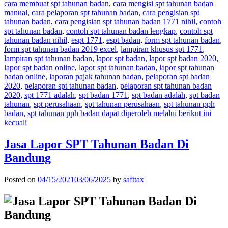
cara membuat spt tahunan badan
,
cara mengisi spt tahunan badan
manual
,
cara pelaporan spt tahunan badan
,
cara pengisian spt
tahunan badan
,
cara pengisian spt tahunan badan 1771 nihil
,
contoh
spt tahunan badan
,
contoh spt tahunan badan lengkap
,
contoh spt
tahunan badan nihil
,
espt 1771
,
espt badan
,
form spt tahunan badan
,
form spt tahunan badan 2019 excel
,
lampiran khusus spt 1771
,
lampiran spt tahunan badan
,
lapor spt badan
,
lapor spt badan 2020
,
lapor spt badan online
,
lapor spt tahunan badan
,
lapor spt tahunan
badan online
,
laporan pajak tahunan badan
,
pelaporan spt badan
2020
,
pelaporan spt tahunan badan
,
pelaporan spt tahunan badan
2020
,
spt 1771 adalah
,
spt badan 1771
,
spt badan adalah
,
spt badan
tahunan
,
spt perusahaan
,
spt tahunan perusahaan
,
spt tahunan pph
badan
,
spt tahunan pph badan dapat diperoleh melalui berikut ini
kecuali
Jasa Lapor SPT Tahunan Badan Di
Bandung
Posted on
04/15/2021
03/06/2025
by
safttax