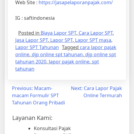
IG : saftindonesia
Posted in
Biaya Lapor SPT
,
Cara Lapor SPT
,
Jasa Lapor SPT
,
Lapor SPT
,
Lapor SPT masa
,
Lapor SPT Tahunan
Tagged
cara lapor pajak
online
,
djp online spt tahunan
,
djp online spt
tahunan 2020
,
lapor pajak online
,
spt
tahunan
Previous:
Macam-
Next:
Cara Lapor Pajak
macam Formulir SPT
Online Termurah
Tahunan Orang Pribadi
Layanan Kami:
Konsultasi Pajak
Pengurusan PKP