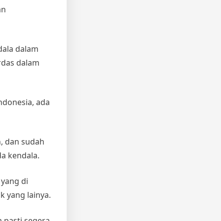
an
ndala dalam
erdas dalam
ndonesia, ada
, dan sudah
a kendala.
 yang di
 yang lainya.
 pasti segera