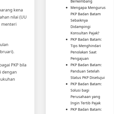
Berkembang
Mengapa Mengurus
barang kena
PKP Badan Batam
han nilai (UU
Sebaiknya
 menteri
Didampingi
Konsultan Pajak?
PKP Badan Batam:
bulan
Tips Menghindari
bruari).
Penolakan Saat
Pengajuan
agai PKP bila
PKP Badan Batam:
Panduan Setelah
si dengan
Status PKP Disetujui
ngukuhan
PKP Badan Batam:
Solusi bagi
Perusahaan yang
Ingin Tertib Pajak
PKP Badan Batam: