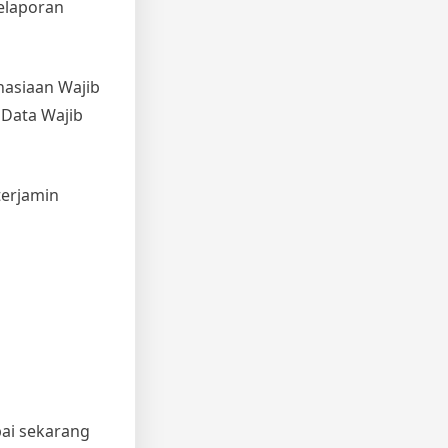
elaporan
hasiaan Wajib
 Data Wajib
terjamin
pai sekarang