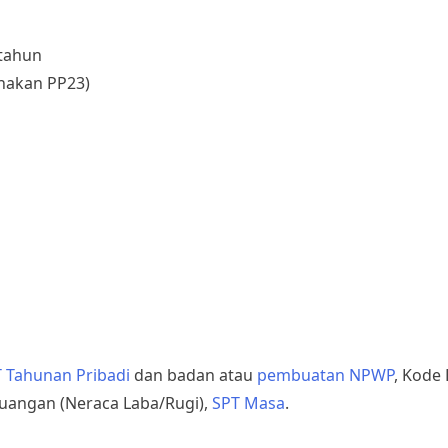
 tahun
unakan PP23)
 Tahunan Pribadi
dan badan atau
pembuatan NPWP
, Kode 
uangan (Neraca Laba/Rugi),
SPT Masa
.