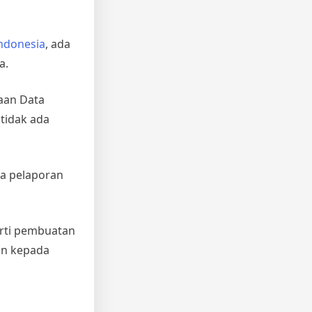
ndonesia
, ada
a.
aan Data
tidak ada
sa pelaporan
erti pembuatan
kan kepada