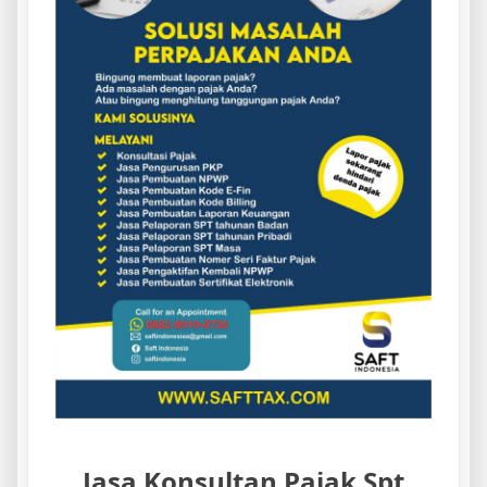
Jasa Konsultan Pajak Spt