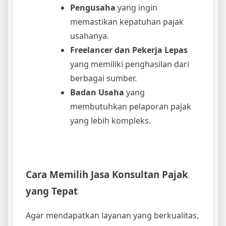
Pengusaha
yang ingin
memastikan kepatuhan pajak
usahanya.
Freelancer dan Pekerja Lepas
yang memiliki penghasilan dari
berbagai sumber.
Badan Usaha
yang
membutuhkan pelaporan pajak
yang lebih kompleks.
Cara Memilih Jasa Konsultan Pajak
yang Tepat
Agar mendapatkan layanan yang berkualitas,