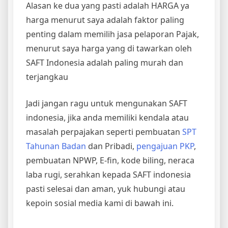
Alasan ke dua yang pasti adalah HARGA ya
harga menurut saya adalah faktor paling
penting dalam memilih jasa pelaporan Pajak,
menurut saya harga yang di tawarkan oleh
SAFT Indonesia adalah paling murah dan
terjangkau
Jadi jangan ragu untuk mengunakan SAFT
indonesia, jika anda memiliki kendala atau
masalah perpajakan seperti pembuatan
SPT
Tahunan Badan
dan Pribadi,
pengajuan PKP
,
pembuatan NPWP, E-fin, kode biling, neraca
laba rugi, serahkan kepada SAFT indonesia
pasti selesai dan aman, yuk hubungi atau
kepoin sosial media kami di bawah ini.