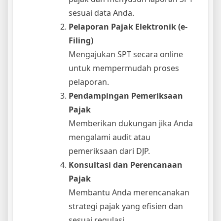
sesuai data Anda.
Pelaporan Pajak Elektronik (e-
Filing)
Mengajukan SPT secara online
untuk mempermudah proses
pelaporan.
Pendampingan Pemeriksaan
Pajak
Memberikan dukungan jika Anda
mengalami audit atau
pemeriksaan dari DJP.
Konsultasi dan Perencanaan
Pajak
Membantu Anda merencanakan
strategi pajak yang efisien dan
sesuai regulasi.