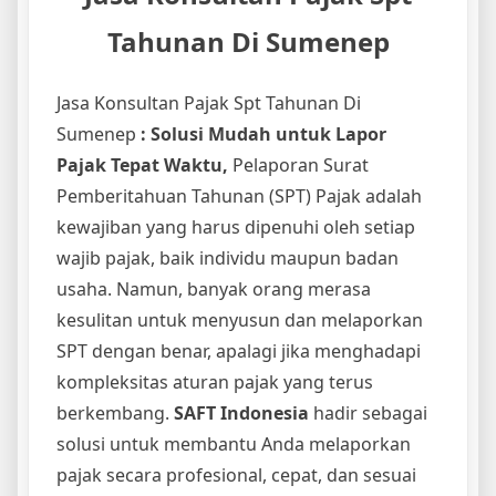
Tahunan Di Sumenep
Jasa Konsultan Pajak Spt Tahunan Di
Sumenep
: Solusi Mudah untuk Lapor
Pajak Tepat Waktu,
Pelaporan Surat
Pemberitahuan Tahunan (SPT) Pajak adalah
kewajiban yang harus dipenuhi oleh setiap
wajib pajak, baik individu maupun badan
usaha. Namun, banyak orang merasa
kesulitan untuk menyusun dan melaporkan
SPT dengan benar, apalagi jika menghadapi
kompleksitas aturan pajak yang terus
berkembang.
SAFT Indonesia
hadir sebagai
solusi untuk membantu Anda melaporkan
pajak secara profesional, cepat, dan sesuai