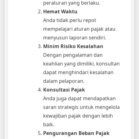
peraturan yang berlaku.
Hemat Waktu
Anda tidak perlu repot
mempelajari aturan pajak atau
menyusun laporan sendiri.
Minim Risiko Kesalahan
Dengan pengalaman dan
keahlian yang dimiliki, konsultan
dapat menghindari kesalahan
dalam pelaporan.
Konsultasi Pajak
Anda juga dapat mendapatkan
saran strategis untuk mengelola
kewajiban pajak dengan lebih
baik.
Pengurangan Beban Pajak