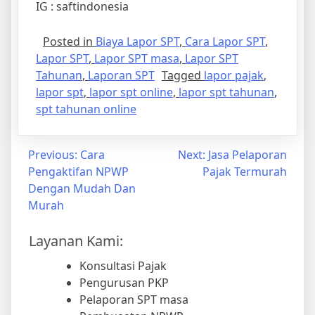
Posted in
Biaya Lapor SPT
,
Cara Lapor SPT
,
Lapor SPT
,
Lapor SPT masa
,
Lapor SPT
Tahunan
,
Laporan SPT
Tagged
lapor pajak
,
lapor spt
,
lapor spt online
,
lapor spt tahunan
,
spt tahunan online
Previous:
Cara
Next:
Jasa Pelaporan
Pengaktifan NPWP
Pajak Termurah
Dengan Mudah Dan
Murah
Layanan Kami:
Konsultasi Pajak
Pengurusan PKP
Pelaporan SPT masa
Pembuaatan NPWP