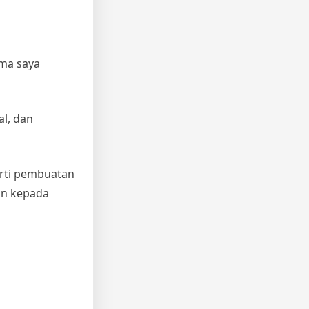
ama saya
al, dan
erti pembuatan
kan kepada