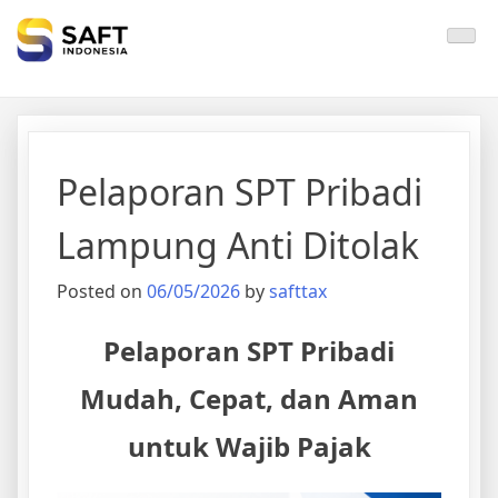
Solisi Perjakan Anda
Pelaporan SPT Pribadi
Lampung Anti Ditolak
Posted on
06/05/2026
by
safttax
Pelaporan SPT Pribadi
Mudah, Cepat, dan Aman
untuk Wajib Pajak