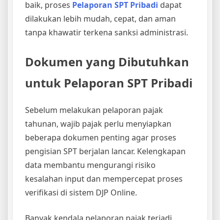
baik, proses
Pelaporan SPT Pribadi
dapat
dilakukan lebih mudah, cepat, dan aman
tanpa khawatir terkena sanksi administrasi.
Dokumen yang Dibutuhkan
untuk Pelaporan SPT Pribadi
Sebelum melakukan pelaporan pajak
tahunan, wajib pajak perlu menyiapkan
beberapa dokumen penting agar proses
pengisian SPT berjalan lancar. Kelengkapan
data membantu mengurangi risiko
kesalahan input dan mempercepat proses
verifikasi di sistem DJP Online.
Banyak kendala pelaporan pajak terjadi