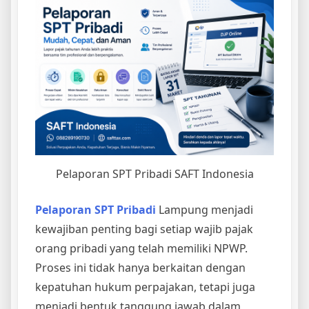
Pelaporan SPT Pribadi SAFT Indonesia
Pelaporan SPT Pribadi
Lampung menjadi
kewajiban penting bagi setiap wajib pajak
orang pribadi yang telah memiliki NPWP.
Proses ini tidak hanya berkaitan dengan
kepatuhan hukum perpajakan, tetapi juga
menjadi bentuk tanggung jawab dalam