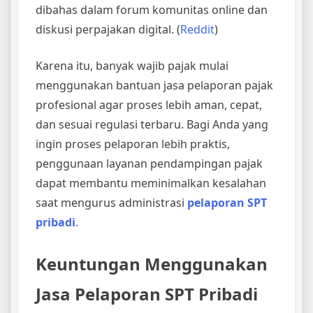
dibahas dalam forum komunitas online dan
diskusi perpajakan digital. (
Reddit
)
Karena itu, banyak wajib pajak mulai
menggunakan bantuan jasa pelaporan pajak
profesional agar proses lebih aman, cepat,
dan sesuai regulasi terbaru. Bagi Anda yang
ingin proses pelaporan lebih praktis,
penggunaan layanan pendampingan pajak
dapat membantu meminimalkan kesalahan
saat mengurus administrasi
pelaporan SPT
pribadi
.
Keuntungan Menggunakan
Jasa Pelaporan SPT Pribadi