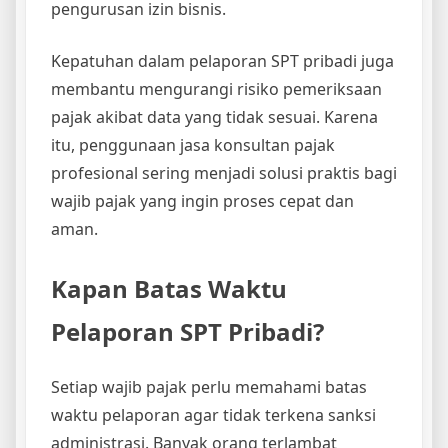
pengurusan izin bisnis.
Kepatuhan dalam pelaporan SPT pribadi juga
membantu mengurangi risiko pemeriksaan
pajak akibat data yang tidak sesuai. Karena
itu, penggunaan jasa konsultan pajak
profesional sering menjadi solusi praktis bagi
wajib pajak yang ingin proses cepat dan
aman.
Kapan Batas Waktu
Pelaporan SPT Pribadi?
Setiap wajib pajak perlu memahami batas
waktu pelaporan agar tidak terkena sanksi
administrasi. Banyak orang terlambat