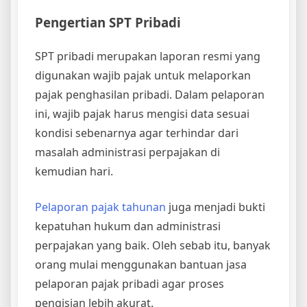
Pengertian SPT Pribadi
SPT pribadi merupakan laporan resmi yang
digunakan wajib pajak untuk melaporkan
pajak penghasilan pribadi. Dalam pelaporan
ini, wajib pajak harus mengisi data sesuai
kondisi sebenarnya agar terhindar dari
masalah administrasi perpajakan di
kemudian hari.
Pelaporan pajak tahunan
juga menjadi bukti
kepatuhan hukum dan administrasi
perpajakan yang baik. Oleh sebab itu, banyak
orang mulai menggunakan bantuan jasa
pelaporan pajak pribadi agar proses
pengisian lebih akurat.