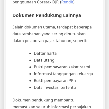
penggunaan Coretax DJP. (
Reddit
)
Dokumen Pendukung Lainnya
Selain dokumen utama, terdapat beberapa
data tambahan yang sering dibutuhkan
dalam pelaporan pajak tahunan, seperti:
Daftar harta
Data utang
Bukti pembayaran zakat resmi
Informasi tanggungan keluarga
Bukti pembayaran PPh
Data investasi tertentu
Dokumen pendukung membantu
memastikan seluruh informasi perpajakan