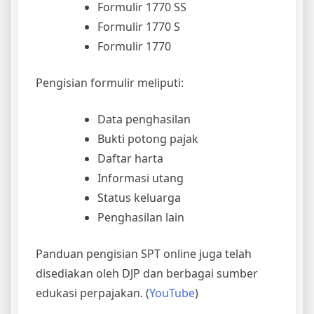
Formulir 1770 SS
Formulir 1770 S
Formulir 1770
Pengisian formulir meliputi:
Data penghasilan
Bukti potong pajak
Daftar harta
Informasi utang
Status keluarga
Penghasilan lain
Panduan pengisian SPT online juga telah
disediakan oleh DJP dan berbagai sumber
edukasi perpajakan. (
YouTube
)