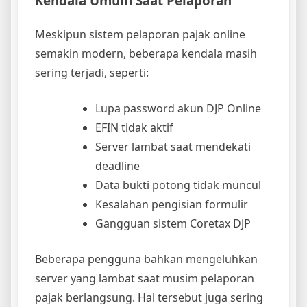
Kendala Umum Saat Pelaporan
Meskipun sistem pelaporan pajak online
semakin modern, beberapa kendala masih
sering terjadi, seperti:
Lupa password akun DJP Online
EFIN tidak aktif
Server lambat saat mendekati
deadline
Data bukti potong tidak muncul
Kesalahan pengisian formulir
Gangguan sistem Coretax DJP
Beberapa pengguna bahkan mengeluhkan
server yang lambat saat musim pelaporan
pajak berlangsung. Hal tersebut juga sering