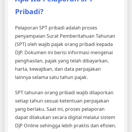
Pribadi?
Pelaporan SPT pribadi adalah proses
penyampaian Surat Pemberitahuan Tahunan
(SPT) oleh wajib pajak orang pribadi kepada
DJP. Dokumen ini berisi informasi mengenai
penghasilan, pajak yang telah dibayarkan,
harta, kewajiban, dan data perpajakan
lainnya selama satu tahun pajak.
SPT tahunan orang pribadi wajib dilaporkan
setiap tahun sesuai ketentuan perpajakan
yang berlaku. Saat ini, proses pelaporan
dapat dilakukan secara digital melalui sistem
DJP Online sehingga lebih praktis dan efisien.