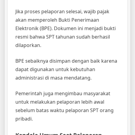
Jika proses pelaporan selesai, wajib pajak
akan memperoleh Bukti Penerimaan
Elektronik (BPE). Dokumen ini menjadi bukti
resmi bahwa SPT tahunan sudah berhasil
dilaporkan.
BPE sebaiknya disimpan dengan baik karena
dapat digunakan untuk kebutuhan
administrasi di masa mendatang.
Pemerintah juga mengimbau masyarakat
untuk melakukan pelaporan lebih awal
sebelum batas waktu pelaporan SPT orang
pribadi.