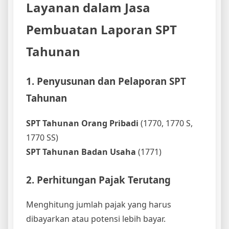
Layanan dalam Jasa
Pembuatan Laporan SPT
Tahunan
1. Penyusunan dan Pelaporan SPT
Tahunan
SPT Tahunan Orang Pribadi
(1770, 1770 S,
1770 SS)
SPT Tahunan Badan Usaha
(1771)
2. Perhitungan Pajak Terutang
Menghitung jumlah pajak yang harus
dibayarkan atau potensi lebih bayar.