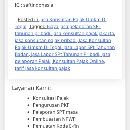
IG : saftindonesia
Posted in
Jasa Konsultan Pajak Umkm Di
Tegal
Tagged
Biaya jasa pelaporan SPT
tahunan pribadi
,
jasa konsultan pajak jakarta
,
jasa konsultan pajak pribadi
,
Jasa Konsultan
Pajak Umkm Di Tegal
,
Jasa Lapor SPt Tahunan
Badan
,
Jasa Lapor SPt Tahunan Pribadi
,
Jasa
pelaporan Pajak
,
Konsultan Pajak Online
,
tarif jasa konsultan pajak
Layanan Kami:
Konsultasi Pajak
Pengurusan PKP
Pelaporan SPT masa
Pembuaatan NPWP
Pemuatan Kode E-fin