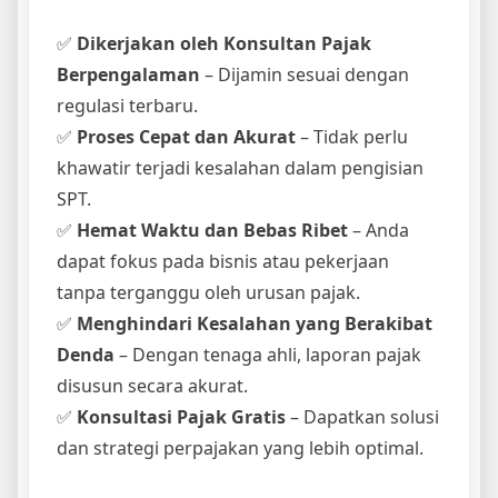
✅
Dikerjakan oleh Konsultan Pajak
Berpengalaman
– Dijamin sesuai dengan
regulasi terbaru.
✅
Proses Cepat dan Akurat
– Tidak perlu
khawatir terjadi kesalahan dalam pengisian
SPT.
✅
Hemat Waktu dan Bebas Ribet
– Anda
dapat fokus pada bisnis atau pekerjaan
tanpa terganggu oleh urusan pajak.
✅
Menghindari Kesalahan yang Berakibat
Denda
– Dengan tenaga ahli, laporan pajak
disusun secara akurat.
✅
Konsultasi Pajak Gratis
– Dapatkan solusi
dan strategi perpajakan yang lebih optimal.