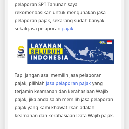
pelaporan SPT Tahunan saya
rekomendasikan untuk mengunakan jasa
pelaporan pajak, sekarang sudah banyak
sekali jasa pelaporan
pajak
.
Tapi jangan asal memilih jasa pelaporan
pajak, pilihlah
jasa pelaporan pajak
yang
terjamin keamanan dan kerahasiaan Wajib
pajak, jika anda salah memilih jasa pelaporan
pajak yang kami khawatirkan adalah
keamanan dan kerahasiaan Data Wajib pajak.