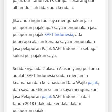
pajak dari tahun 2018 sampai sekarang dan
alhamdulillah tidak ada kendala.
Jika anda ingin tau saya mengunakan jasa
pelaporan pajak apa? saya mengunakan jasa
pelaporan pajak
SAFT Indonesia
, ada
beberapa alasan kenapa saya mengunakan
jasa pelaporan Pajak SAFT Indonesia sebagai
solusi perpajakan saya.
Setidaknya ada 2 alasan Alasan yang pertama
adalah SAFT Indonesia sudah menjamin
keamanan dan kerahasiaan Data Wajib
pajak
,
dan saya buktikan selama saya mengunakan
jasa Pelaporan
pajak
SAFT Indonesia dari
tahun 2018 tidak ada kendala dalam
pelaporan pajak.