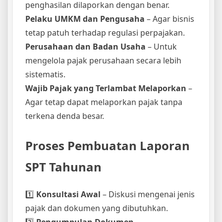
penghasilan dilaporkan dengan benar.
Pelaku UMKM dan Pengusaha
– Agar bisnis
tetap patuh terhadap regulasi perpajakan.
Perusahaan dan Badan Usaha
– Untuk
mengelola pajak perusahaan secara lebih
sistematis.
Wajib Pajak yang Terlambat Melaporkan
–
Agar tetap dapat melaporkan pajak tanpa
terkena denda besar.
Proses Pembuatan Laporan
SPT Tahunan
1️⃣
Konsultasi Awal
– Diskusi mengenai jenis
pajak dan dokumen yang dibutuhkan.
2️⃣
Pengumpulan Dokumen
–