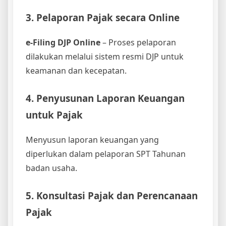
3. Pelaporan Pajak secara Online
e-Filing DJP Online
– Proses pelaporan
dilakukan melalui sistem resmi DJP untuk
keamanan dan kecepatan.
4. Penyusunan Laporan Keuangan
untuk Pajak
Menyusun laporan keuangan yang
diperlukan dalam pelaporan SPT Tahunan
badan usaha.
5. Konsultasi Pajak dan Perencanaan
Pajak