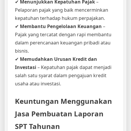
✔
Menunjukkan Kepatuhan Pajak
–
Pelaporan pajak yang baik mencerminkan
kepatuhan terhadap hukum perpajakan.
✔
Membantu Pengelolaan Keuangan
–
Pajak yang tercatat dengan rapi membantu
dalam perencanaan keuangan pribadi atau
bisnis.
✔
Memudahkan Urusan Kredit dan
Investasi
– Kepatuhan pajak dapat menjadi
salah satu syarat dalam pengajuan kredit
usaha atau investasi.
Keuntungan Menggunakan
Jasa Pembuatan Laporan
SPT Tahunan