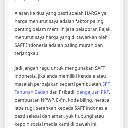
Alasan ke dua yang pasti adalah HARGA ya
harga menurut saya adalah faktor paling
penting dalam memilih jasa pelaporan Pajak,
menurut saya harga yang di tawarkan oleh
SAFT Indonesia adalah paling murah dan
terjangkau
Jadi jangan ragu untuk mengunakan SAFT
indonesia, jika anda memiliki kendala atau
masalah perpajakan seperti pembuatan
SPT
Tahunan Badan
dan Pribadi,
pengajuan PKP
,
pembuatan NPWP, E-fin, kode biling, neraca
laba rugi, serahkan kepada SAFT indonesia
pasti selesai dan aman, yuk hubungi atau
kepoin sosial media kami di bawah ini.