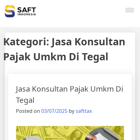
Solisi Perjakan Anda
Kategori:
Jasa Konsultan
Pajak Umkm Di Tegal
Jasa Konsultan Pajak Umkm Di
Tegal
Posted on
03/07/2025
by
safttax