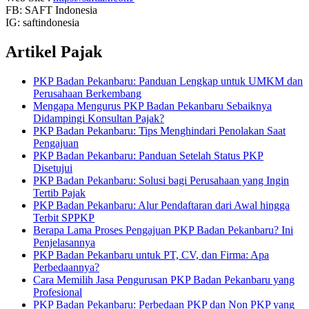
FB: SAFT Indonesia
IG: saftindonesia
Artikel Pajak
PKP Badan Pekanbaru: Panduan Lengkap untuk UMKM dan
Perusahaan Berkembang
Mengapa Mengurus PKP Badan Pekanbaru Sebaiknya
Didampingi Konsultan Pajak?
PKP Badan Pekanbaru: Tips Menghindari Penolakan Saat
Pengajuan
PKP Badan Pekanbaru: Panduan Setelah Status PKP
Disetujui
PKP Badan Pekanbaru: Solusi bagi Perusahaan yang Ingin
Tertib Pajak
PKP Badan Pekanbaru: Alur Pendaftaran dari Awal hingga
Terbit SPPKP
Berapa Lama Proses Pengajuan PKP Badan Pekanbaru? Ini
Penjelasannya
PKP Badan Pekanbaru untuk PT, CV, dan Firma: Apa
Perbedaannya?
Cara Memilih Jasa Pengurusan PKP Badan Pekanbaru yang
Profesional
PKP Badan Pekanbaru: Perbedaan PKP dan Non PKP yang