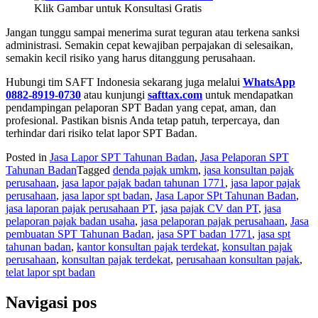
Klik Gambar untuk Konsultasi Gratis
Jangan tunggu sampai menerima surat teguran atau terkena sanksi
administrasi. Semakin cepat kewajiban perpajakan di selesaikan,
semakin kecil risiko yang harus ditanggung perusahaan.
Hubungi tim SAFT Indonesia sekarang juga melalui
WhatsApp
0882-8919-0730
atau kunjungi
safttax.com
untuk mendapatkan
pendampingan pelaporan SPT Badan yang cepat, aman, dan
profesional. Pastikan bisnis Anda tetap patuh, terpercaya, dan
terhindar dari risiko telat lapor SPT Badan.
Posted in
Jasa Lapor SPT Tahunan Badan
,
Jasa Pelaporan SPT
Tahunan Badan
Tagged
denda pajak umkm
,
jasa konsultan pajak
perusahaan
,
jasa lapor pajak badan tahunan 1771
,
jasa lapor pajak
perusahaan
,
jasa lapor spt badan
,
Jasa Lapor SPt Tahunan Badan
,
jasa laporan pajak perusahaan PT
,
jasa pajak CV dan PT
,
jasa
pelaporan pajak badan usaha
,
jasa pelaporan pajak perusahaan
,
Jasa
pembuatan SPT Tahunan Badan
,
jasa SPT badan 1771
,
jasa spt
tahunan badan
,
kantor konsultan pajak terdekat
,
konsultan pajak
perusahaan
,
konsultan pajak terdekat
,
perusahaan konsultan pajak
,
telat lapor spt badan
Navigasi pos